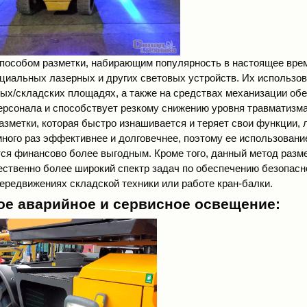
особом разметки, набирающим популярность в настоящее врем
циальных лазерных и других световых устройств
. Их использо
ых/складских площадях, а также на средствах механизации об
ерсонала и способствует резкому снижению уровня травматизма
азметки, которая быстро изнашивается и теряет свои функции, 
много раз эффективнее и долговечнее, поэтому ее использовани
тся финансово более выгодным. Кроме того, данный метод разм
ственно более широкий спектр задач по обеспечению безопасн
передвижениях складской техники или работе кран-балки.
е аварийное и сервисное освещение: