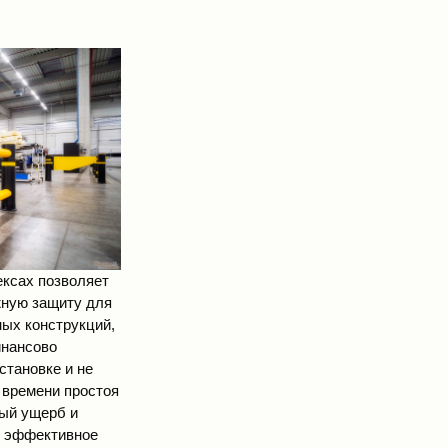
ексах позволяет
ежную защиту для
ных конструкций,
инансово
становке и не
 времени простоя
ный ущерб и
е эффективное