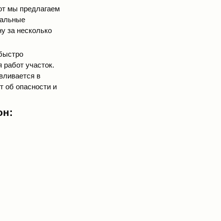
от мы предлагаем
иальные
у за несколько
быстро
 работ участок.
вливается в
 об опасности и
он: