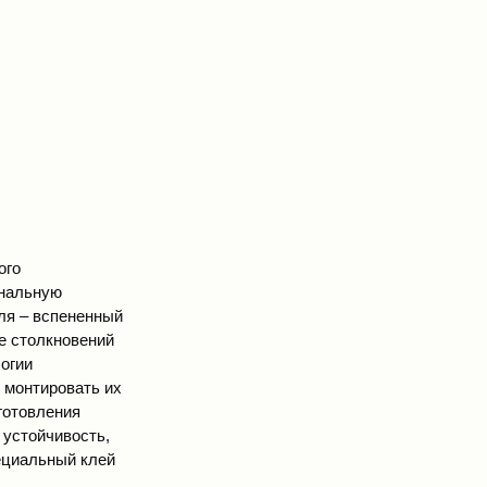
ого
гнальную
ля – вспененный
те столкновений
огии
 монтировать их
зготовления
 устойчивость,
пециальный клей