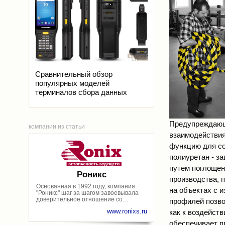
Достигнутый на сегодняшний день
успех компании - это результат
слаженной и
высокопрофессиональной работы
всего коллектива, состоящего из
специалистов с многолетним опытом
работы и решения широкого спектра
реальных задач наших заказчиков.
Творческий подход, оправданный
риск, дальновидность и
изобретательность - это
Сравнительный обзор
стратегические составляющие
последовательной, эффективной и
популярных моделей
успешной деятельности "Роникс"
терминалов сбора данных
Предупреждаю
компании из статьи
взаимодействия
функцию для со
полиуретан - з
путем поглощен
Роникс
производства, 
Основанная в 1992 году, компания
на объектах с и
"Роникс" шаг за шагом завоевывала
доверительное отношение со
профилей позво
стороны своих партнеров и теперь по
www.ronixs.ru
как к воздейст
праву может сказать - "Роникс" - это
НАДЕЖНОСТЬ отношений,
обеспечивает п