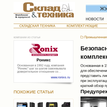
НОВОСТИ
СКЛАДСКАЯ ТЕХНИКА
КОМПЛЕКТУЮЩИЕ
Промышленная 
компании из статьи
Безопас
комплек
Роникс
Основанная в 1
Основанная в 1992 году, компания
"Роникс" шаг за шагом завоевывала
для обеспечени
доверительное отношение со
стороны своих партнеров и теперь по
представить ли
www.ronixs.ru
праву может сказать - "Роникс" - это
при эксплуатац
НАДЕЖНОСТЬ отношений,
КАЧЕСТВО продукции и КОЛЛЕКТИВ
краткий обзор 
профессионалов, ПРОВЕРЕННЫЕ
Предупре
ВРЕМЕНЕМ. Компания является
ПОХОЖИЕ СТАТЬИ
эксклюзивным дистрибьютором более
чем 15 ведущих мировых
производителей оборудования в
области антитеррора и
промышленной безопасности.