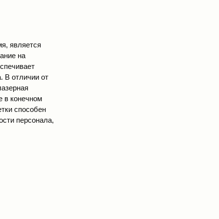
я, является
вание на
еспечивает
. В отличии от
лазерная
е в конечном
етки способен
ости персонала,