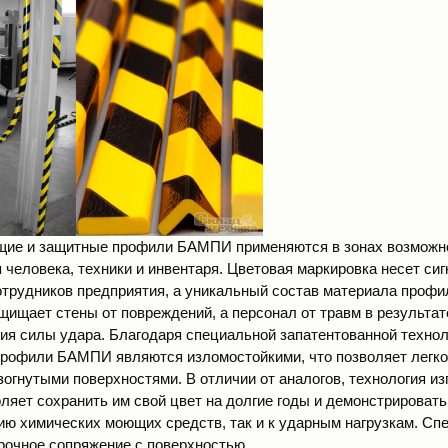
щие и защитные профили БАМПИ
применяются в зонах возможн
 человека, техники и инвентаря. Цветовая маркировка несет си
трудников предприятия, а уникальный состав материала профи
ащищает стены от повреждений, а персонал от травм в результа
ия силы удара. Благодаря специальной запатентованной технол
профили БАМПИ являются изломостойкими, что позволяет легко
зогнутыми поверхностями. В отличии от аналогов, технология и
ляет сохранить им свой цвет на долгие годы и демонстрировать
вию химических моющих средств, так и к ударным нагрузкам. С
рочное сопряжение с поверхностью.