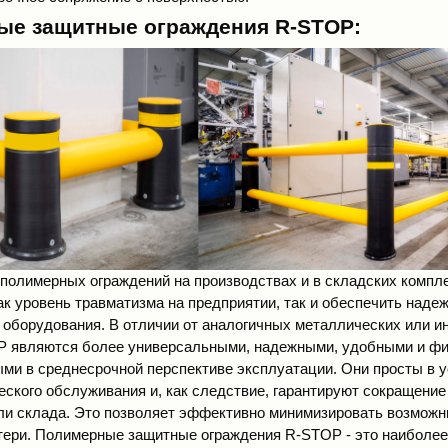
ые защитные ограждения R-STOP:
полимерных ограждений
на производствах и в складских компл
как уровень травматизма на предприятии, так и обеспечить над
 оборудования. В отличии от аналогичных металлических или и
P являются более универсальными, надежными, удобными и ф
ми в среднесрочной перспективе эксплуатации. Они просты в у
еского обслуживания и, как следствие, гарантируют сокращение
ли склада. Это позволяет эффективно минимизировать возмож
ери. Полимерные защитные ограждения R-STOP - это наиболе