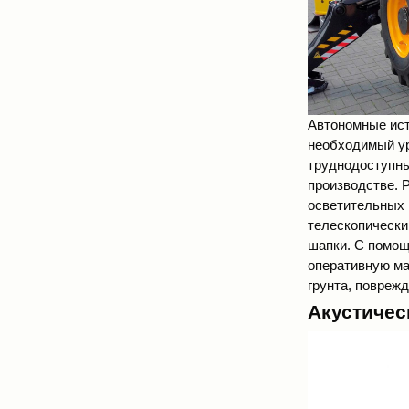
Автономные ист
необходимый ур
труднодоступны
производстве. 
осветительных 
телескопически
шапки. С помощ
оперативную ма
грунта, поврежд
Акустичес