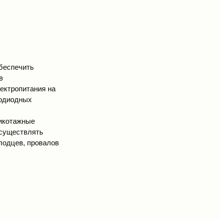
обеспечить
в
ектропитания на
тодиодных
рикотажные
осуществлять
лодцев, провалов