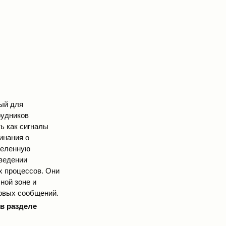
ный для
рудников
ь как сигналы
инания о
деленную
оведении
х процессов. Они
ной зоне и
совых сообщений.
в разделе