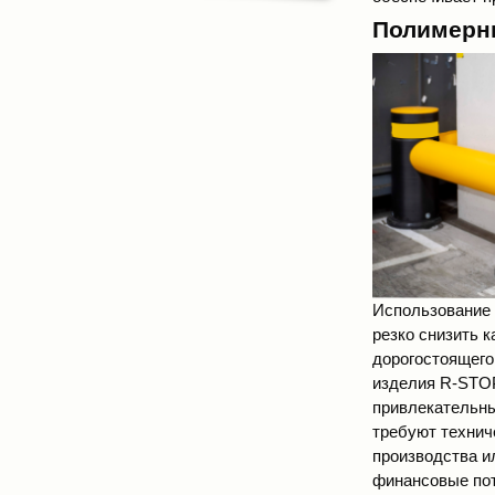
КАЧЕСТВО продукции и КОЛЛЕКТИВ
профессионалов, ПРОВЕРЕННЫЕ
Полимерн
ВРЕМЕНЕМ. Компания является
эксклюзивным дистрибьютором более
чем 15 ведущих мировых
производителей оборудования в
области антитеррора и
промышленной безопасности.
Достигнутый на сегодняшний день
успех компании - это результат
слаженной и
высокопрофессиональной работы
всего коллектива, состоящего из
специалистов с многолетним опытом
работы и решения широкого спектра
реальных задач наших заказчиков.
Творческий подход, оправданный
риск, дальновидность и
изобретательность - это
стратегические составляющие
последовательной, эффективной и
успешной деятельности "Роникс"
Использование
резко снизить 
дорогостоящего
изделия R-STO
привлекательны
требуют технич
производства и
финансовые пот