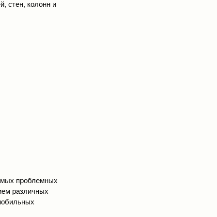
, стен, колонн и
самых проблемных
чием различных
мобильных