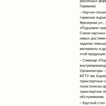
различных форм
Германии;
– Научно-техни
тормозов подъе
Фрезерная ул.,
«Подъемно-тран
Союзе научных 
новых достижен
задачах повыше
материалы и др
этой продукции 
– Семинар «Под
внутрипроизводс
Организаторы 
МГТУ им. Баума
транспортные с
логистически о
транспортное о
обслуживания;
– Круглый стол