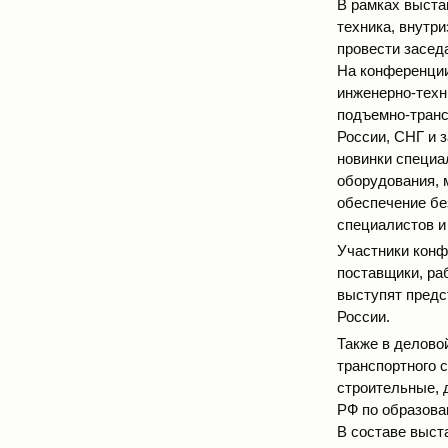
В рамках выста
техника, внутр
провести засед
На конференции
инженерно-техн
подъемно-транс
России, СНГ и 
новинки специа
оборудования, 
обеспечение бе
специалистов и т
Участники конф
поставщики, ра
выступят предс
России.
Также в делово
транспортного 
строительные, 
РФ по образова
В составе выст