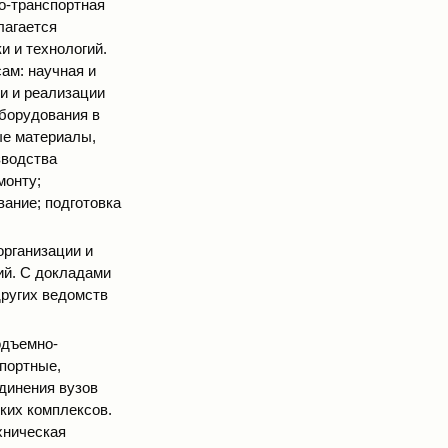
о-транспортная
лагается
и и технологий.
ам: научная и
и и реализации
оборудования в
ые материалы,
зводства
монту;
вание; подготовка
организации и
ий. С докладами
других ведомств
одъемно-
портные,
динения вузов
ких комплексов.
хническая