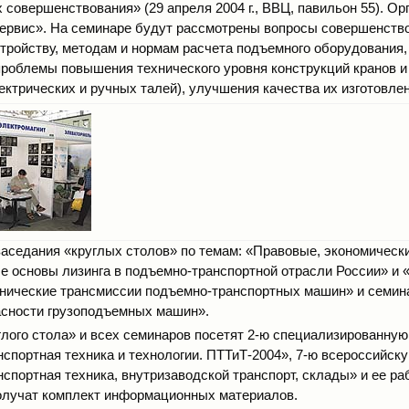
х совершенствования» (29 апреля 2004 г., ВВЦ, павильон 55). О
рвис». На семинаре будут рассмотрены вопросы совершенств
стройству, методам и нормам расчета подъемного оборудования
проблемы повышения технического уровня конструкций кранов 
ектрических и ручных талей), улучшения качества их изготовлен
заседания «круглых столов» по темам: «Правовые, экономическ
е основы лизинга в подъемно-транспортной отрасли России» и 
нические трансмиссии подъемно-транспортных машин» и семин
сности грузоподъемных машин».
глого стола» и всех семинаров посетят 2-ю специализированну
спортная техника и технологии. ПТТиТ-2004», 7-ю всероссийс
спортная техника, внутризаводской транспорт, склады» и ее ра
олучат комплект информационных материалов.