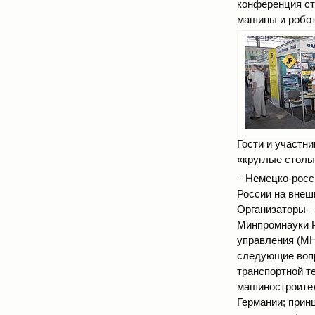
конференция ст
машины и робот
Гости и участн
«круглые столы
– Немецко-росс
России на внеш
Организаторы –
Минпромнауки Р
управления (М
следующие вопр
транспортной т
машиностроител
Германии; прин