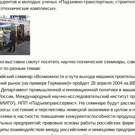
удентов и молодых ученых «Подъемно-транспортные, строител
отехнические комплексы».
ики выставки смогут посетить научно-технические семинары, со
» по разным темам:
ийский семинар «Возможности и пути выхода машиностроитель
ний рынок (на примере Германии)» пройдет 26 апреля 2004 на ВВ
 Департамент промышленной и инновационной политики в маши
оссии, Международный научно-исследовательский институт п
НИИПУ), НПП «Подъемтранссервис». На семинаре будут рассм
осы: состояние и перспективы немецкой экономики в целом и 
ехники в частности; повышение конкурентоспособности продукц
ьных предприятий; правовые основы работы российских фирм 
ципы взаимодействия между российскими и немецкими предпри