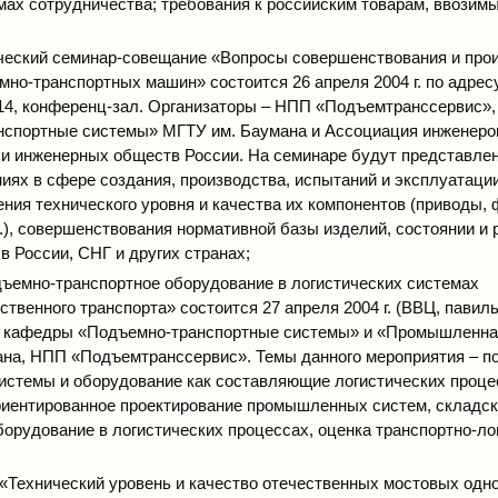
ах сотрудничества; требования к российским товарам, ввозим
ческий семинар-совещание «Вопросы совершенствования и про
мно-транспортных машин» состоится 26 апреля 2004 г. по адресу
 14, конференц-зал. Организаторы – НПП «Подъемтранссервис»
спортные системы» МГТУ им. Баумана и Ассоциация инженеров
и инженерных обществ России. На семинаре будут представле
иях в сфере создания, производства, испытаний и эксплуатации
ния технического уровня и качества их компонентов (приводы,
.), совершенствования нормативной базы изделий, состоянии и 
в России, СНГ и других странах;
ъемно-транспортное оборудование в логистических системах
твенного транспорта» состоится 27 апреля 2004 г. (ВВЦ, павиль
– кафедры «Подъемно-транспортные системы» и «Промышленна
на, НПП «Подъемтранссервис». Темы данного мероприятия – п
истемы и оборудование как составляющие логистических проце
риентированное проектирование промышленных систем, складск
борудование в логистических процессах, оценка транспортно-ло
 «Технический уровень и качество отечественных мостовых од