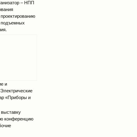
рганизатор – НПП
ования
, проектированию
и подъемных
ия.
ие и
«Электрические
ар «Приборы и
ю выставку
кую конференцию
бочие