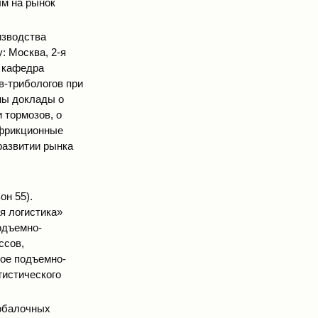
ым на рынок
изводства
: Москва, 2-я
, кафедра
-трибологов при
ны доклады о
 тормозов, о
 фрикционные
развитии рынка
он 55).
я логистика»
одъемно-
ссов,
ое подъемно-
гистического
нобалочных