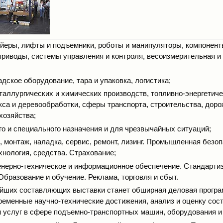
ейеры, лифты и подъемники, роботы и манипуляторы, компонен
приводы, системы управления и контроля, весоизмерительная 
дское оборудование, тара и упаковка, логистика;
таллургических и химических производств, топливно-энергетиче
кса и деревообработки, сферы транспорта, строительства, доро
хозяйства;
го и специального назначения и для чрезвычайных ситуаций;
, монтаж, наладка, сервис, ремонт, лизинг. Промышленная безоп
хнология, средства. Страхование;
енерно-техническое и информационное обеспечение. Стандарти
Образование и обучение. Реклама, торговля и сбыт.
йших составляющих выставки станет обширная деловая програ
ременные научно-технические достижения, анализ и оценку сост
и услуг в сфере подъемно-транспортных машин, оборудования и 