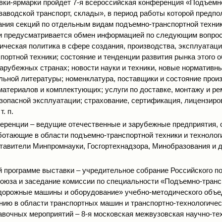
вки-ярмарки пройдет 7-я всероссийская конференция «Подъемн
изаводской транспорт, склады», в период работы которой предпо
ания секций по отдельным видам подъемно-транспортной техник
 предусматривается обмен информацией по следующим вопрос
ическая политика в сфере создания, производства, эксплуатаци
портной техники; состояние и тенденции развития рынка этого 
зарубежных странах; новости науки и техники, новые нормативн
льной литературы; номенклатура, поставщики и состояние прои
материалов и комплектующих; услуги по доставке, монтажу и ре
зопасной эксплуатации; страхование, сертификация, лицензиро
. п.
еренции – ведущие отечественные и зарубежные предприятия, 
ботающие в области подъемно-транспортной техники и технолог
тавители Минпромнауки, Госгортехнадзора, Минобразования и 
й программе выставки – учредительное собрание Российского п
союза и заседание комиссии по специальности «Подъемно-транс
дорожные машины и оборудование» учебно-методического объе
нию в области транспортных машин и транспортно-технологичес
авочных мероприятий – 8-я московская межвузовская научно-те