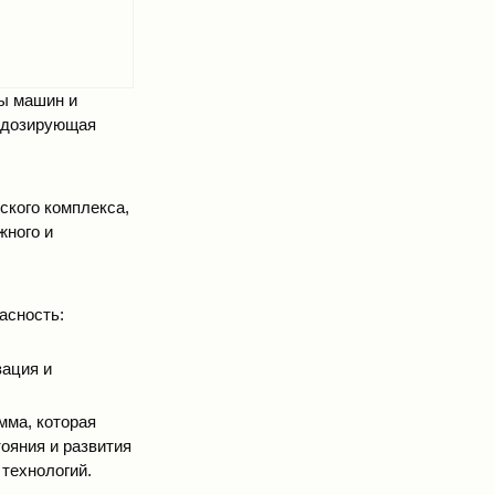
ты машин и
и дозирующая
ского комплекса,
жного и
асность:
зация и
мма, которая
ояния и развития
технологий.