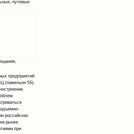
ьные, путевые
вещания,
ных предприятий
Ц (павильон 55).
ностроении
роблем
атриваться
подъемно-
ии российских
на рынке
ятиями при