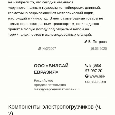
не изобрели то, что сегодня называют
«крупнотоннажным грузовым контейнером»: длинный,
герметично закрывающийся металлический ящик,
настоящий мини-склад. В нем самые разные товары не
только перевозят разным транспортом, но и надежно
хранят в любую погоду под открытым небом на
терминалах портов и железнодорожных станций.
В. Петрова
№3/2007
16.03.2020
ООО «БИЭСАЙ
8 (985)
97-097-20
ЕВРАЗИЯ»
www.bsi-
Российское
eurasia.com
представительство
международной компании
Battery Solution International
Ltd. (BSI). BSI
предоставляет услуги по
Компоненты электропогрузчиков (ч.
восстановлению
работоспособности и
2)