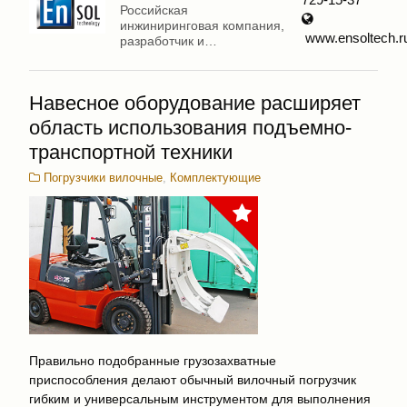
Российская
инжиниринговая компания,
www.ensoltech.r
разработчик и
производитель
энергоэффективных
решений для
Навесное оборудование расширяет
логистических комплексов
область использования подъемно-
транспортной техники
Погрузчики вилочные
,
Комплектующие
Правильно подобранные грузозахватные
приспособления делают обычный вилочный погрузчик
гибким и универсальным инструментом для выполнения