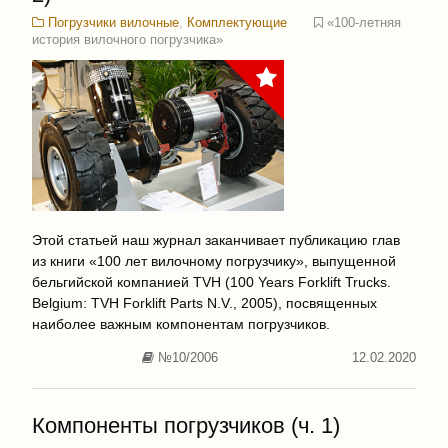
продлению срока
эксплуатации различных
Погрузчики вилочные
,
Комплектующие
«100-летняя
типов тяговых
история вилочного погрузчика»
аккумуляторов
Этой статьей наш журнал заканчивает публикацию глав
из книги «100 лет вилочному погрузчику», выпущенной
бельгийской компанией TVH (100 Years Forklift Trucks.
Belgium: TVH Forklift Parts N.V., 2005), посвященных
наиболее важным компонентам погрузчиков.
№10/2006
12.02.2020
Компоненты погрузчиков (ч. 1)