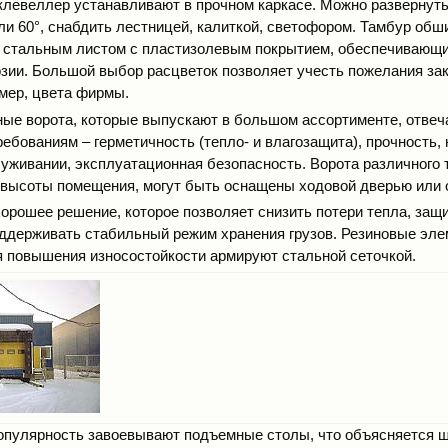
клевеллер устанавливают в прочном каркасе. Можно развернуть
или 60°, снабдить лестницей, калиткой, светофором. Тамбур об
 стальным листом с пластизолевым покрытием, обеспечивающ
озии. Большой выбор расцветок позволяет учесть пожелания зак
имер, цвета фирмы.
ые ворота, которые выпускают в большом ассортименте, отве
ебованиям – герметичность (тепло- и влагозащита), прочность,
луживании, эксплуатационная безопасность. Ворота различного 
 высоты помещения, могут быть оснащены ходовой дверью или 
орошее решение, которое позволяет снизить потери тепла, защи
оддерживать стабильный режим хранения грузов. Резиновые эл
 повышения износостойкости армируют стальной сеточкой.
опулярность завоевывают подъемные столы, что объясняется 