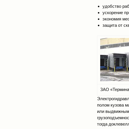
удобство ра
ускорение пр
экономия ме
защита от ск
ЗАО «Термина
Электрогидравл
полом кузова м
или выдвижным к
грузоподъемност
тогда доклевел