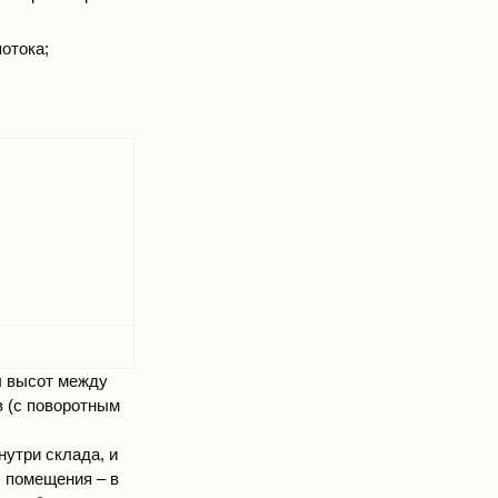
отока;
ы высот между
 (с поворотным
нутри склада, и
ы помещения – в