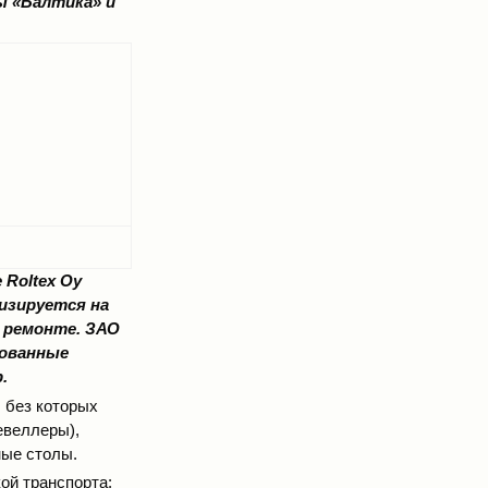
ы «Балтика» и
 Roltex Oy
изируется на
и ремонте. ЗАО
зованные
.
 без которых
евеллеры),
ные столы.
ой транспорта: