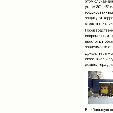
этом случае до
углом 30°, 45° 
гофрированным
защиту от корр
отразить, напр
Производственн
современным тр
простота в обс
зависимости от
Докшелтеры – х
сквозняков и п
докшелтера для
Все большую п