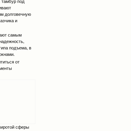
 тамбур под
шивают
им долговечную
азчика и
чают самым
 надежность,
типа подъема, в
окнами.
титься от
ементы
широтой сферы