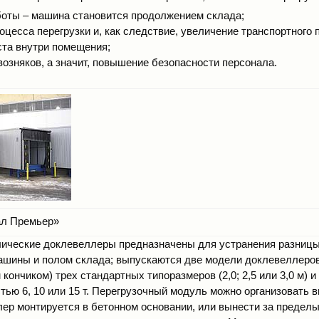
боты – машина становится продолжением склада;
оцесса перегрузки и, как следствие, увеличение транспортного п
ста внутри помещения;
возняков, а значит, повышение безопасности персонала.
л Премьер»
ические доклевеллеры предназначены для устранения разниц
ашины и полом склада; выпускаются две модели доклевеллеров
ончиком) трех стандартных типоразмеров (2,0; 2,5 или 3,0 м) и
ью 6, 10 или 15 т. Перегрузочный модуль можно организовать в
лер монтируется в бетонном основании, или вынести за предел