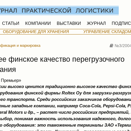
СТАТЬИ
КОМПАНИИ
ВЫСТАВКИ
ЖУРНАЛ
ПОДПИС
ОБОРУДОВАНИЕ ДЛЯ ХРАНЕНИЯ
УПРАВЛЕНИЕ СКЛАДО
фикация и маркировка
№3/200
е финское качество перегрузочного
ания
 Премьер»
сии высоко ценится традиционно высокое качество финск
рудования финской фирмы Roltex Oy для загрузки-разгруз
о транспорта. Среди российских заказчиков оборудования
ные западные компании, например Coca-Cola, Pepsi-Cola, Phi
eneral Motors и др., – растет число российских предприятий
выбор, понимая важность использования надежного, долг
го оборудования: это таможенные терминалы ЗАО «Терми