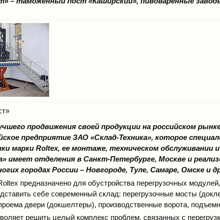
т» – таможенный пост «Каширский», пивоваренные завод
ст»
 лучшего продвижения своей продукции на российском рынке
йское предприятие ЗАО «Склад-Техника», которое специал
ки марки Roltex, ее монтаже, техническом обслуживании 
а» имеет отделения в Санкт-Петербурге, Москве и реали
огих городах России – Новгороде, Туле, Самаре, Омске и др
oltex предназначено для обустройства перегрузочных модулей,
дставить себе современный склад: перегрузочные мосты (докл
проема двери (докшелтеры), производственные ворота, подъем
зволяет решить целый комплекс проблем, связанных с перегрузк