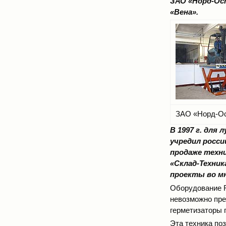
ЗАО «Норд-Ос
«Вена».
ЗАО «Норд-О
В 1997 г. для
учредил росси
продаже техни
«Склад-Техник
проекты во мн
Оборудование R
невозможно пре
герметизаторы 
Эта техника по