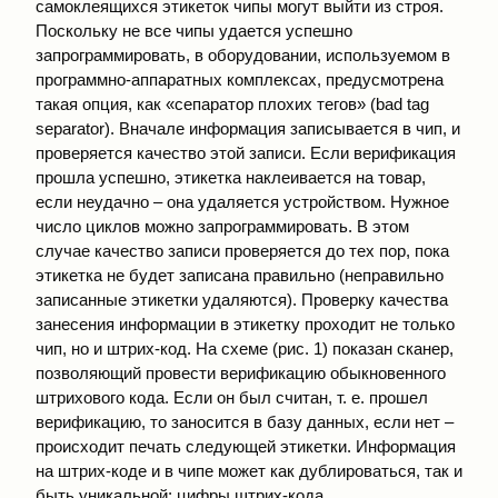
самоклеящихся этикеток чипы могут выйти из строя.
Поскольку не все чипы удается успешно
запрограммировать, в оборудовании, используемом в
программно-аппаратных комплексах, предусмотрена
такая опция, как «сепаратор плохих тегов» (bad tag
separator). Вначале информация записывается в чип, и
проверяется качество этой записи. Если верификация
прошла успешно, этикетка наклеивается на товар,
если неудачно – она удаляется устройством. Нужное
число циклов можно запрограммировать. В этом
случае качество записи проверяется до тех пор, пока
этикетка не будет записана правильно (неправильно
записанные этикетки удаляются). Проверку качества
занесения информации в этикетку проходит не только
чип, но и штрих-код. На схеме (рис. 1) показан сканер,
позволяющий провести верификацию обыкновенного
штрихового кода. Если он был считан, т. е. прошел
верификацию, то заносится в базу данных, если нет –
происходит печать следующей этикетки. Информация
на штрих-коде и в чипе может как дублироваться, так и
быть уникальной; цифры штрих-кода