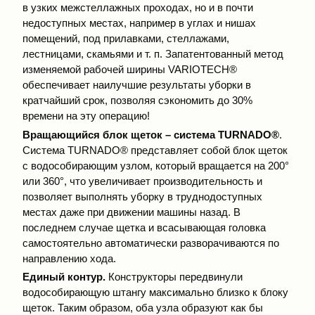
в узких межстеллажных проходах, но и в почти
недоступных местах, например в углах и нишах
помещений, под прилавками, стеллажами,
лестницами, скамьями и т. п. Запатентованный метод
изменяемой рабочей ширины VARIOTECH®
обеспечивает наилучшие результаты уборки в
кратчайший срок, позволяя сэкономить до 30%
времени на эту операцию!
Вращающийся блок щеток – система TURNADO®
.
Система TURNADO® представляет собой блок щеток
с водособирающим узлом, который вращается на 200°
или 360°, что увеличивает производительность и
позволяет выполнять уборку в труднодоступных
местах даже при движении машины назад. В
последнем случае щетка и всасывающая головка
самостоятельно автоматически разворачиваются по
направлению хода.
Единый контур.
Конструкторы передвинули
водособирающую штангу максимально близко к блоку
щеток. Таким образом, оба узла образуют как бы