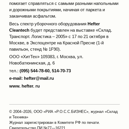
помогает справляться с самыми разными напольными
и дорожными покрытиями, начиная от паркета и
заканчивая асфальтом.
Весь спектр уборочного оборудования
Hefter
Cleantech
будет представлен на выставке «Склад.
Транспорт. Логистика – 2005» с 17 по 21 октября в
Москве, в Экспоцентре на Красной Пресне (1-й
павильон, стенд № 1F90).
ООО «ХитТех» 109383, г. Москва, ул.
Новобатюнинская, д. 6
тел.:
(095) 544-78-60, 514-70-73
e-mail:
hefter@mail.ru
www. hefter. ru
© 2004–2026, ООО «РИА «Р.О.С.С.БИЗНЕС», журнал «Склад
и Техника»
Журнал зарегистрирован в Комитете РФ по печати.
Свидетельство ПИ №77—16221.