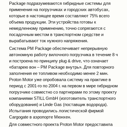
Расkage подразумеваются гибридные системы для
применения на погрузчиках и городских автобусах,
которые в настоящее время составляют 75% всего
объема продукции. Эти устройства готовы к
немедленному применению, точно сопрягаются с
посадочным местом в транспортном средстве и
вырабатывают ток нужного напряжения.
Система РМ Расkage обеспечивает непрерывную
автономную работу вилочного погрузчика в течение 8 ч
и построена по принципу plug & drive, что означает
«батарею вон – РМ Расkage внутрь». Для повторного
заполнения ее топливом необходимо менее 2 мин.
Proton Motor уже опробовала систему на практике в
период с 2001-го по 2004 г. на первом в мире гибридном
погрузчике совместно со партнерами по этому проекту
компаниями STILL GmbH (изготовитель транспортного
оборудования) и Linde Gas (поставщик водорода).
Испытания проводились логистической фирмой
Сargogate в аэропорте Мюнхен.
Для совместного проекта Proton Motor предоставила