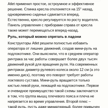
Atlet применил простое, остроумное и эффективное
решение. Спинка кресла отклоняется на 15° назад,
одновременно сиденье сдвигается вперед.
Естественно, кресло регулируется по росту водителя.
Панель управления с приборами справа от кресла
также может перемещаться вперед-назад.
Руль, который можно спрятать в ладони
Конструкторы Atlet решили полностью избавить
оператора от лишних движений, создав мини-руль на
подлокотнике. Они выяснили, что в среднем оператор
ричтрака за час работы совершает более двух тысяч
движений рукой для вращения руля. На современных
ричтраках диаметр рулевого колеса около 12 см (а это
именно диск), поэтому его поворот требует работы
локтевого сустава. Мини-руль вращается только
кистью левой руки, лежащей на подлокотнике. Первое
и очевидное преимущество такой схемы заключается
в том, что группа мышц плечевого пояса и плеча не
напрягается во время управления. Второй плюс –
такой руль, пусть даже миниатюрный, более привычен