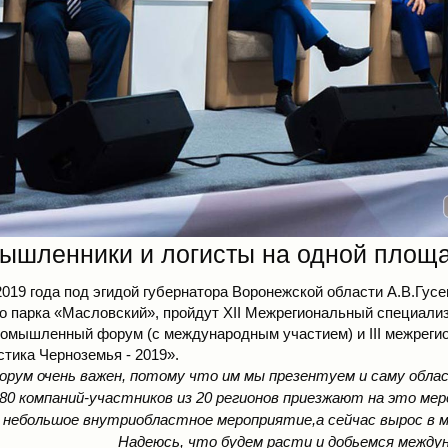
ышленники и логисты на одной площа
2019 года под эгидой губернатора Воронежской области А.В.Гусе
о парка «Масловский», пройдут ХII Межрегиональный специали
омышленный форум (с международным участием) и III межреги
стика Черноземья - 2019».
орум очень важен, потому что им мы презентуем и саму облас
80 компаний-участников из 20 регионов приезжают на это ме
к небольшое внутриобластное мероприятие,а сейчас вырос в 
Надеюсь, что будем расти и добьемся междун