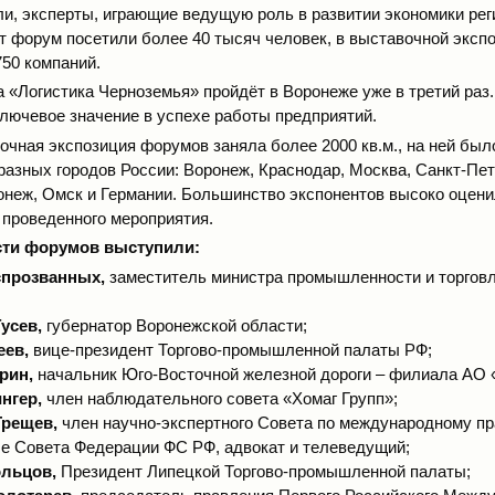
и, эксперты, играющие ведущую роль в развитии экономики реги
ет форум посетили более 40 тысяч человек, в выставочной эксп
750 компаний.
 «Логистика Черноземья» пройдёт в Воронеже уже в третий раз.
ключевое значение в успехе работы предприятий.
вочная экспозиция форумов заняла более 2000 кв.м., на ней бы
разных городов России: Воронеж, Краснодар, Москва, Санкт-Пет
онеж, Омск и Германии. Большинство экспонентов высоко оцен
проведенного мероприятия.
сти форумов выступили:
спрозванных,
заместитель министра промышленности и торговл
усев,
губернатор Воронежской области;
еев,
вице-президент Торгово-промышленной палаты РФ;
рин,
начальник Юго-Восточной железной дороги – филиала АО
нгер,
член наблюдательного совета «Хомаг Групп»;
Трещев,
член научно-экспертного Совета по международному пр
е Совета Федерации ФС РФ, адвокат и телеведущий;
ольцов,
Президент Липецкой Торгово-промышленной палаты;