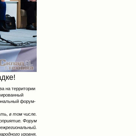
дке!
ва на территории
зированный
ональный форум-
ть, в том числе.
роприятие. Форум
межрегиональный.
ародного уровня.