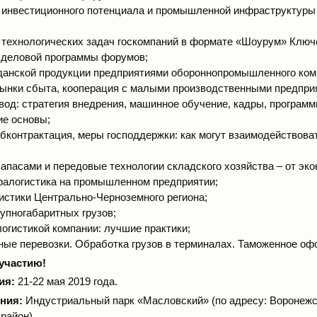
 инвестиционного потенциала и промышленной инфраструктуры
 технологических задач госкомпаний в формате «Шоурум» Клю
 деловой программы форумов;
данской продукции предприятиями обороннопромышленного ком
рынки сбыта, кооперация с малыми производственными предпри
од: стратегия внедрения, машинное обучение, кадры, программ
ие основы;
бконтрактация, меры господдержки: как могут взаимодействова
апасами и передовые технологии складского хозяйства – от эко
тралогистика на промышленном предприятии;
истики Центрально-Черноземного региона;
упногабаритных грузов;
огистикой компании: лучшие практики;
ые перевозки. Обработка грузов в терминалах. Таможенное оф
участию!
ия:
21-22 мая 2019 года.
ния:
Индустриальный парк «Масловский» (по адресу: Воронежс
район)