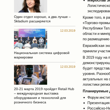
Мирослав З
Логистическо
экспедирова
Один отдел хорошо, а два лучше –
Кроме того, в 
Skladium расширяется
«Торгово-пром
Республики Тат
12.03.2019
области и минп
по размещению 
Евразийская эк
приняли участи
Национальная система цифровой
В 2019 году на
маркировки
демонстрирующе
12.03.2019
будет представ
уровня. Разноо
актуальных на 
логистики регио
20-21 марта 2019 пройдет Retail Hub
Планируемые д
– международная выставка
Форум инсти
оборудования и технологий для
розничного бизнеса
Презентация
Российско-Н