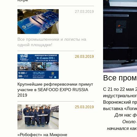
27.03.2019
Все промышленники и логисты на
одной площадке!
26.03.2019
Все пром
Крупнейшие рефперевозчики примут
С 21 по 22 мая 
участие в SEAFOOD EXPO RUSSIA
2019
индустриальног
Воронежский пр
25.03.2019
выставка «Логи
Для нас ф
Около 
начинался ка
«Робофест» на Микроне