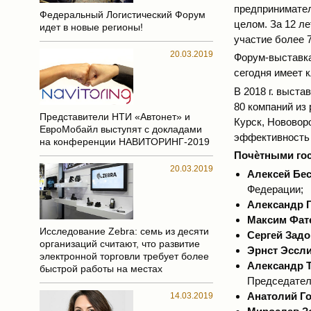
предпринимател
Федеральный Логистический Форум
целом. За 12 л
идет в новые регионы!
участие более 
20.03.2019
Форум-выставка
сегодня имеет 
В 2018 г. выста
80 компаний из 
Представители НТИ «Автонет» и
Курск, Нововор
ЕвроМобайл выступят с докладами
эффективность 
на конференции НАВИТОРИНГ-2019
Почѐтными го
20.03.2019
Алексей Бе
Федерации;
Александр Г
Максим Фат
Исследование Zebra: семь из десяти
Сергей Задо
организаций считают, что развитие
Эрнст Эссли
электронной торговли требует более
Александр 
быстрой работы на местах
Председател
Анатолий Г
14.03.2019