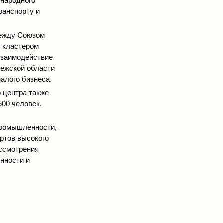
народного
ранспорту и
между Союзом
 кластером
взаимодействие
нежской области
алого бизнеса.
 центра также
500 человек.
промышленности,
ртов высокого
ассмотрения
нности и