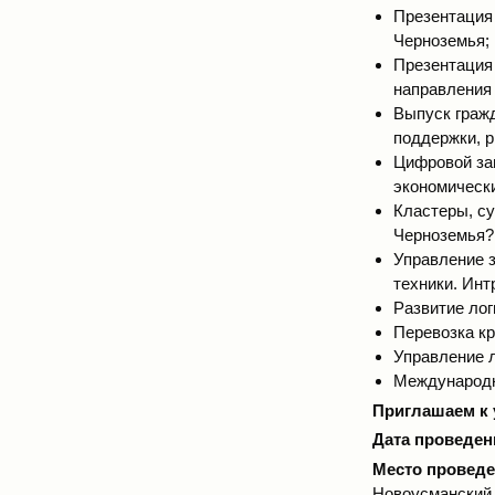
Презентация
Черноземья;
Презентация
направления
Выпуск граж
поддержки, 
Цифровой зав
экономическ
Кластеры, су
Черноземья?
Управление з
техники. Ин
Развитие лог
Перевозка кр
Управление л
Международн
Приглашаем к 
Дата проведен
Место проведе
Новоусманский 