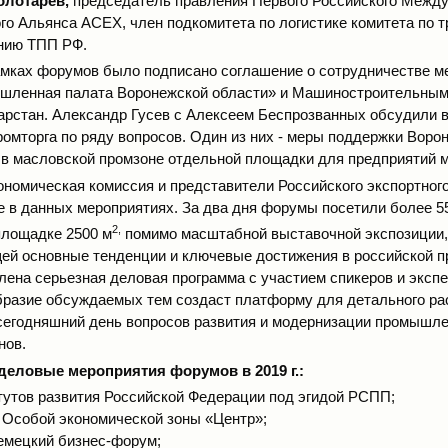
олотарев,
председатель правления Первого Российского Между
го Альянса АСЕХ, член подкомитета по логистике комитета по т
нию ТПП РФ.
рамках форумов было подписано соглашение о сотрудничестве 
ышленная палата Воронежской области» и Машиностроительным
арстан. Александр Гусев с Алексеем Беспрозванных обсудили 
ромторга по ряду вопросов. Один из них - меры поддержки Воро
в масловской промзоне отдельной площадки для предприятий м
ономическая комиссия и представители Российского экспортного
е в данных мероприятиях. За два дня форумы посетили более 5
2,
 площадке 2500 м
помимо масштабной выставочной экспозиции,
й основные тенденции и ключевые достижения в российской 
лена серьезная деловая программа с участием спикеров и экспе
бразие обсуждаемых тем создаст платформу для детального р
сегодняшний день вопросов развития и модернизации промышле
нов.
еловые мероприятия форумов в 2019 г.:
тутов развития Российской Федерации под эгидой РСПП;
 Особой экономической зоны «Центр»;
емецкий бизнес-форум;