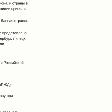
она, и страны в
озиции приняли
 Данная отрасль
ло представлено
ербург, Липецк,
или
и Российской
 «РЖД»;
аву при