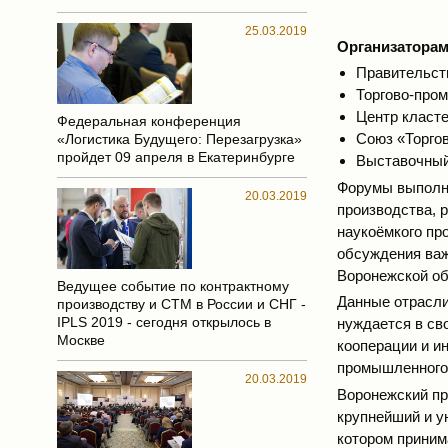
25.03.2019
Организатора
Правительст
Торгово-про
Центр класт
Федеральная конференция
Союз «Торго
«Логистика Будущего: Перезагрузка»
пройдет 09 апреля в Екатеринбурге
Выставочный
Форумы выполня
20.03.2019
производства, 
наукоёмкого пр
обсуждения важ
Воронежской обл
Ведущее событие по контрактному
Данные отрасли
производству и СТМ в России и СНГ -
IPLS 2019 - сегодня открылось в
нуждается в св
Москве
кооперации и и
промышленного 
20.03.2019
Воронежский пр
крупнейший и у
котором приним