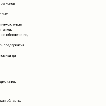
 регионов
чевые
плекса: меры
ятиями;
ное обеспечение,
ть предприятия
номики до
ормление.
кая область,