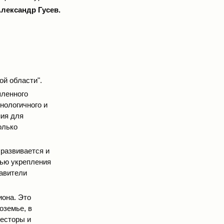
Александр Гусев.
й области".
шленного
нологичного и
ния для
олько
развивается и
лью укрепления
тавители
она. Это
оземье, в
весторы и