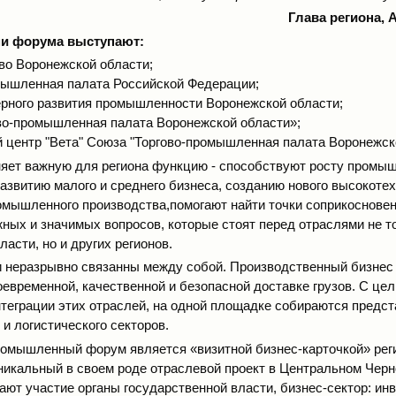
Глава региона, 
ми форума выступают:
во Воронежской области;
мышленная палата Российской Федерации;
ерного развития промышленности Воронежской области;
во-промышленная палата Воронежской области»;
 центр "Вета" Союза "Торгово-промышленная палата Воронежско
ет важную для региона функцию - способствуют росту промы
развитию малого и среднего бизнеса, созданию нового высокотех
омышленного производства,помогают найти точки соприкоснове
ных и значимых вопросов, которые стоят перед отраслями не т
асти, но и других регионов.
 неразрывно связанны между собой. Производственный бизнес 
оевременной, качественной и безопасной доставке грузов. С це
нтеграции этих отраслей, на одной площадке собираются предс
и логистического секторов.
омышленный форум является «визитной бизнес-карточкой» реги
никальный в своем роде отраслевой проект в Центральном Черн
ают участие органы государственной власти, бизнес-сектор: ин