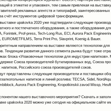
аций в этикетке и упаковке», тем самым привлекая на выставк
тавителей рекламных агентств и типографий, заинтересованных 
 за счёт инструментов цифровой трансформации.
 выставке upakovka 2020 уже подтвердили следующие производ
атного и постпечатного оборудования, а также оборудования дл
 Forintek, Prof-press, Tech-Long Rus, ECI, Aurora Pack Engineer
S, EUROMETFILMS, Terra Print Pro, Slavprint, Koenig & Bauer.
ритетным направлением на выставке являются технологии для 
ов. Тенденции развития данного сегмента рынка будут тоже отр
мках блока «Упаковочные технологии для индустрии напитков».
ддержке Союза производителей бутилированных вод, Союза пр
 напитков, Российского союза производителей соков.
дут представлены следующие производители и поставщики обо
залкогольных напитков и линий розлива: TECSA, Sidel, NordAqua
iblock, Aurora Pack Engineering, Kropotkinskii zavod Missp, Heuf
кспонентом нашего выставочного мероприятия? Скачать и заполн
авке upakovka 2020 можно уже сегодня на официальном сайте
w