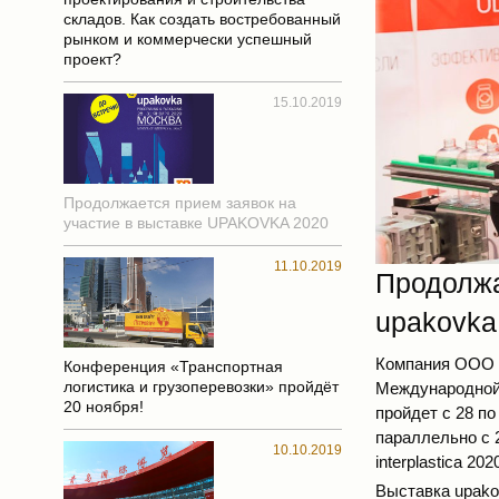
складов. Как создать востребованный
рынком и коммерчески успешный
проект?
15.10.2019
Продолжается прием заявок на
участие в выставке UPAKOVKA 2020
11.10.2019
Продолжа
upakovka
Компания
ООО 
Конференция «Транспортная
логистика и грузоперевозки» пройдёт
Международной 
20 ноября!
пройдет с 28 п
параллельно с 
10.10.2019
interplastica 202
Выставка upako