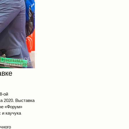
авке
8-ой
a 2020
. Выставка
оне «Форум»
 и каучука
чного