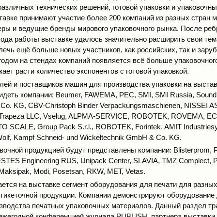
различных технических решений, готовой упаковки и упаковочны
тавке принимают участие более 200 компаний из разных стран м
ры и ведущие бренды мирового упаковочного рынка. После реб
 года работы выставке удалось значительно расширить свои те
лечь ещё больше новых участников, как российских, так и зару
одом на стендах компаний появляется всё больше упаковочног
ает расти количество экспонентов с готовой упаковкой.
лей и поставщиков машин для производства упаковки на выставк
идеть компании: Beumer, FAWEMA, PEC, SMI, SMI Russia, Soundro
Co. KG, CBV-Christoph Binder Verpackungsmaschienen, NISSEI AS
 Trapeza LLC, Vselug, ALPMA-SERVICE, ROBOTEK, ROVEMA, ECI,
TO SCALE, Group Pack S.r.l., ROBOTEK, Forintek, AMIT Industri
, Wolf, Kampf Schneid- und Wickeltechnik GmbH & Co. KG.
вочной продукцией будут представлены компании: Blisterprom, Pa
ESTES Engineering RUS, Unipack Center, SLAVIA, TMZ Complect, P
 Maksipak, Modi, Posetsan, RKW, MET, Vetas.
ается на выставке сегмент оборудования для печати для разных
этикеточной продукции. Компании демонстрируют оборудование 
изводства печатных упаковоч­ных материалов. Данный раздел т
ежегодной конференцией журнала PUBLISH, партнера выставки,