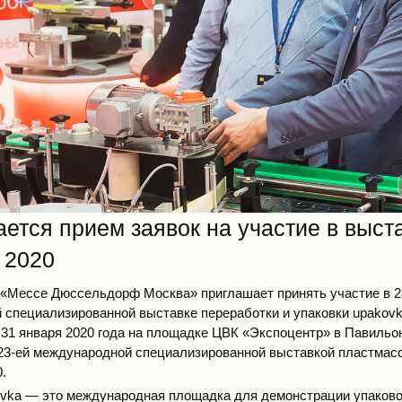
ется прием заявок на участие в выст
 2020
«Мессе Дюссельдорф Москва»
приглашает принять участие в 2
специализированной выставке переработки и упаковки
upakovk
о 31 января 2020 года на площадке ЦВК «Экспоцентр» в Павиль
23-ей международной специализированной выставкой пластмасс
0.
vka — это международная площадка для демонстрации упаково