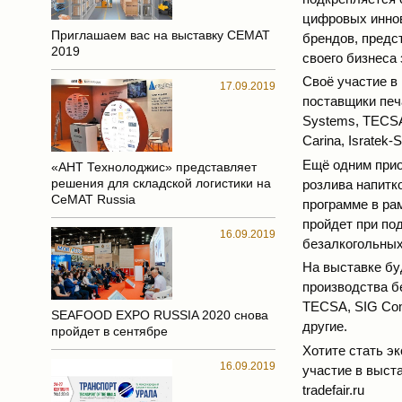
цифровых иннов
Приглашаем вас на выставку СЕМАТ
брендов, предс
2019
своего бизнеса
Своё участие в
17.09.2019
поставщики печ
Systems, TECSA,
Carina, Isratek-
Ещё одним прио
«АНТ Технолоджис» представляет
решения для складской логистики на
розлива напитк
СеМАТ Russia
программе в ра
пройдет при по
16.09.2019
безалкогольных
На выставке бу
производства бе
TECSA, SIG Comb
SEAFOOD EXPO RUSSIA 2020 снова
другие.
пройдет в сентябре
Хотите стать э
16.09.2019
участие в выст
tradefair.ru