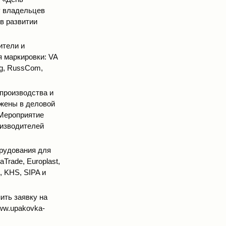
у владельцев
в развитии
ители и
я маркировки: VA
ing, RussCom,
производства и
ажены в деловой
 Мероприятие
оизводителей
рудования для
Trade, Europlast,
t, KHS, SIPA и
ить заявку на
ww.upakovka-