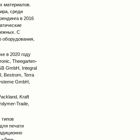
х материалов.
ира, среди
рендинга в 2016
матические
бежных. С
о оборудования,
е в 2020 году
nic, Theegarten-
B GmbH, Integral
 Bestrom, Terra
esysteme GmbH,
ckland, Kraft
olymer-Trade,
 типов
для печати
радиционно
 «День