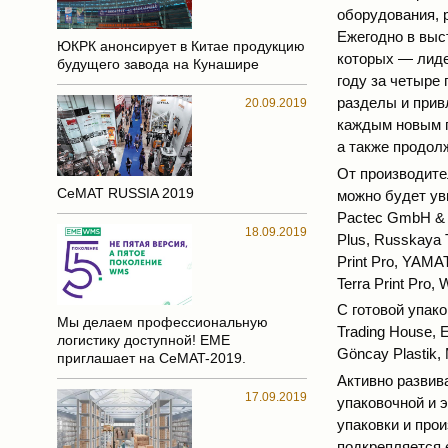
оборудования, 
Ежегодно в выс
ЮКРК анонсирует в Китае продукцию
которых — лиде
будущего завода на Кунашире
году за четыре
разделы и прив
20.09.2019
каждым новым г
а также продолж
От производите
CeMAT RUSSIA 2019
можно будет ув
Pactec GmbH & 
18.09.2019
Plus, Russkaya
Print Pro, YAMA
Terra Print Pro
С готовой упако
Мы делаем профессиональную
Trading House, 
логистику доступной! EME
Göncay Plastik,
приглашает на CeMAT-2019.
Активно развив
17.09.2019
упаковочной и 
упаковки и про
подкрепляется 