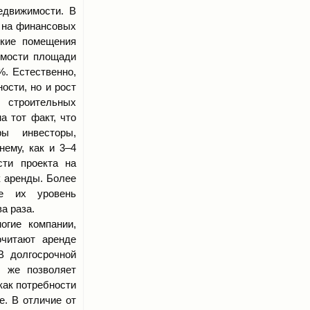
едвижимости. В
и на финансовых
ские помещения
имости площади
%. Естественно,
ости, но и рост
строительных
а тот факт, что
ы инвесторы,
нему, как и 3–4
сти проекта на
к аренды. Более
е их уровень
а раза.
огие компании,
очитают аренде
В долгосрочной
у же позволяет
как потребности
е. В отличие от