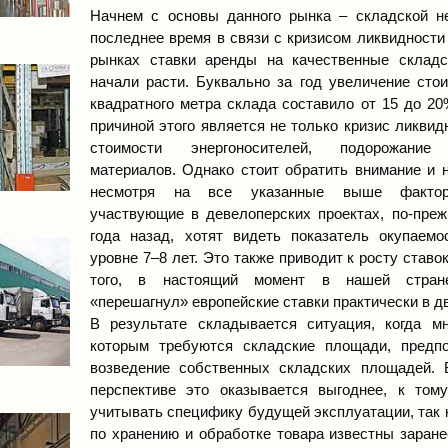
Начнем с основы данного рынка – складской н
последнее время в связи с кризисом ликвидност
рынках ставки аренды на качественные склад
начали расти. Буквально за год увеличение сто
квадратного метра склада составило от 15 до 20
причиной этого является не только кризис ликвидн
стоимости энергоносителей, подорожание 
материалов. Однако стоит обратить внимание и н
несмотря на все указанные выше фактор
участвующие в девелоперских проектах, по-преж
года назад, хотят видеть показатель окупаемо
уровне 7–8 лет. Это также приводит к росту ставо
того, в настоящий момент в нашей стран
«перешагнул» европейские ставки практически в дв
В результате складывается ситуация, когда мн
которым требуются складские площади, предп
возведение собственных складских площадей. 
перспективе это оказывается выгоднее, к том
учитывать специфику будущей эксплуатации, так 
по хранению и обработке товара известны заране