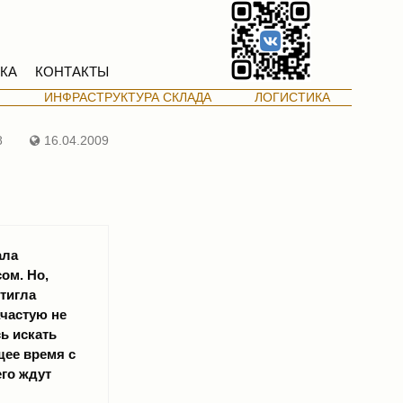
КА
КОНТАКТЫ
М
ИНФРАСТРУКТУРА СКЛАДА
ЛОГИСТИКА
8
16.04.2009
ала
ом. Но,
стигла
ачастую не
ь искать
щее время с
его ждут