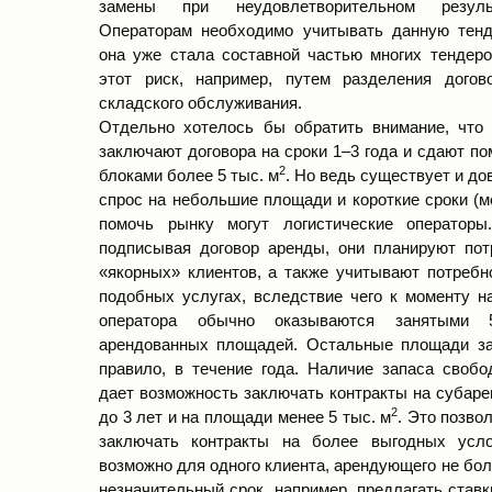
замены при неудовлетворительном резуль
Операторам необходимо учитывать данную тенд
она уже стала составной частью многих тендеро
этот риск, например, путем разделения дого
складского обслуживания.
Отдельно хотелось бы обратить внимание, что
заключают договора на сроки 1–3 года и сдают п
2
блоками более 5 тыс. м
. Но ведь существует и д
спрос на небольшие площади и короткие сроки (ме
помочь рынку могут логистические операторы
подписывая договор аренды, они планируют пот
«якорных» клиентов, а также учитывают потребн
подобных услугах, вследствие чего к моменту н
оператора обычно оказываются занятыми
арендованных площадей. Остальные площади за
правило, в течение года. Наличие запаса своб
дает возможность заключать контракты на субаре
2
до 3 лет и на площади менее 5 тыс. м
. Это позво
заключать контракты на более выгодных усло
возможно для одного клиента, арендующего не бол
незначительный срок, например, предлагать став