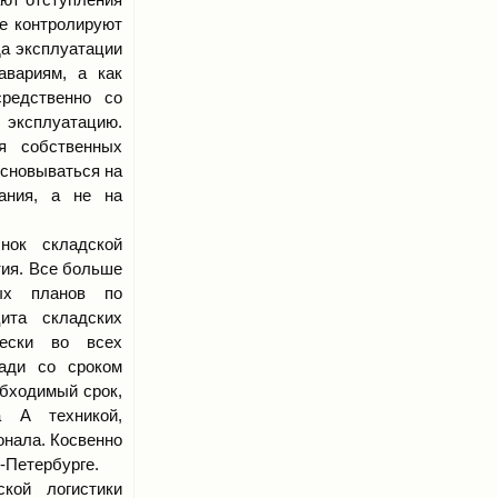
е контролируют
да эксплуатации
авариям, а как
редственно со
 эксплуатацию.
я собственных
основываться на
ания, а не на
ок складской
тия. Все больше
ных планов по
ита складских
чески во всех
ади со сроком
обходимый срок,
 А техникой,
онала. Косвенно
-Петербурге.
кой логистики