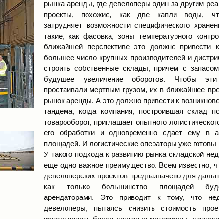
рынка аренды, где девелоперы один за другим ре
проекты, похожие, как две капли воды, чт
затрудняет возможности специфического хранен
такие, как фасовка, зоны температурного контр
ближайшей перспективе это должно привести к
большее число крупных производителей и дистри
строить собственные склады, причем с запасо
будущее увеличение оборотов. Чтобы эт
простаивали мертвым грузом, их в ближайшее вр
рынок аренды. А это должно привести к возникнов
тандема, когда компания, построившая склад п
товарооборот, приглашает опытного логистическог
его обработки и одновременно сдает ему в а
площадей. И логистические операторы уже готовы к
У такого подхода к развитию рынка складской не
еще одно важное преимущество. Всем известно, 
девелоперских проектов предназначено для даль
как только большинство площадей буд
арендаторами. Это приводит к тому, что нед
девелоперы, пытаясь снизить стоимость прое
использовать более дешевые материалы, допуска