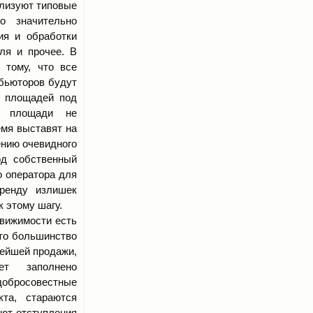
ализуют типовые
о значительно
ия и обработки
оля и прочее. В
 тому, что все
бьюторов будут
м площадей под
и площади не
емя выставят на
ению очевидного
од собственный
о оператора для
ренду излишек
 этому шагу.
движимости есть
что большинство
нейшей продажи,
ет заполнено
обросовестные
кта, стараются
ют отступления