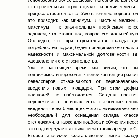
от строительных норм в целях экономии и меньш
процесс строительства. Уже в течение первого го
это приводит, как минимум, к частым мелким 
максимум – к значительным проблемам непос
зданием, что ставит под вопрос его дальнейшую
Очевидно, что при строительстве склада дл
потребностей подход будет принципиально иной: 
надежности и максимальной долговечности зд
удешевлении его строительства.
Уже в настоящее время мы видим, что рын
недвижимости переходит к новой концепции разви
девелоперов отказываются от первоначаль
введению новых площадей. При этом дефиц
площадей не наблюдается. Сегодня практи
перспективных регионах есть свободные площ
введения через 6 месяцев – а это минимально не
необходимый для оснащения склада класса
стеллажами, а также для подбора и обучения перс
это подтверждается снижением ставок аренды в С.
Второй значимой составляющей рынка складс