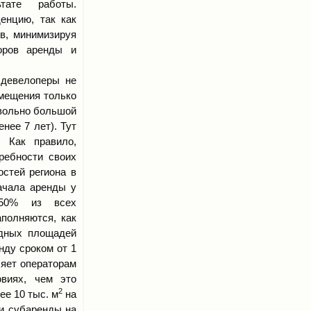
тате работы.
енцию, так как
в, минимизируя
воров аренды и
 девелоперы не
омещения только
овольно большой
нее 7 лет). Тут
. Как правило,
ребности своих
остей региона в
ачала аренды у
 50% из всех
полняются, как
одных площадей
нду сроком от 1
ляет операторам
виях, чем это
2
ее 10 тыс. м
на
ки субаренды на