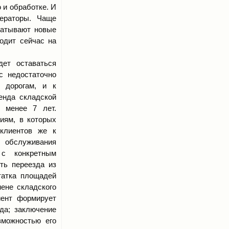
 и обработке. И
ператоры. Чаще
батывают новые
одит сейчас на
дет оставаться
с недостаточно
к дорогам, и к
енда складской
е менее 7 лет.
иям, в которых
клиентов же к
 обслуживания
 с конкретным
ть переезда из
татка площадей
ене складского
иент формирует
да; заключение
зможностью его