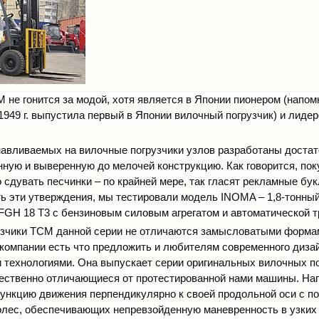
 не гонится за модой, хотя является в Японии пионером (напом
1949 г. выпустила первый в Японии вилочный погрузчик) и лиде
навливаемых на вилочные погрузчики узлов разработаны достат
ную и выверенную до мелочей конструкцию. Как говорится, по
 сдувать песчинки – по крайней мере, так гласят рекламные бу
ь эти утверждения, мы тестировали модель INOMA – 1,8-тонны
FGH 18 Т3 с бензиновым силовым агрегатом и автоматической 
зчики ТСМ данной серии не отличаются замысловатыми формам
, компании есть что предложить и любителям современного диза
 технологиями. Она выпускает серии оригинальных вилочных по
щественно отличающиеся от протестированной нами машины. На
ункцию движения перпендикулярно к своей продольной оси с 
лес, обеспечивающих непревзойденную маневренность в узких 