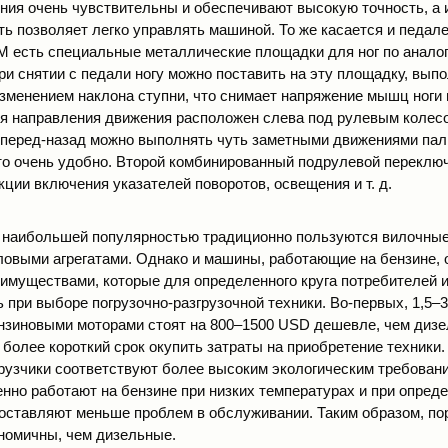
ния очень чувствительны и обеспечивают высокую точность, а 
ь позволяет легко управлять машиной. То же касается и педале
М есть специальные металлические площадки для ног по аналог
ри снятии с педали ногу можно поставить на эту площадку, вып
менением наклона ступни, что снимает напряжение мышц ноги 
я направления движения расположен слева под рулевым колесо
перед-назад можно выполнять чуть заметными движениями пал
Это очень удобно. Второй комбинированный подрулевой переклю
ции включения указателей поворотов, освещения и т. д.
 наибольшей популярностью традиционно пользуются вилочные 
овыми агрегатами. Однако и машины, работающие на бензине,
имуществами, которые для определенного круга потребителей 
при выборе погрузочно-разгрузочной техники. Во-первых, 1,5–3
ензиновыми моторами стоят на 800–1500 USD дешевле, чем дизе
 более короткий срок окупить затраты на приобретение техники.
рузчики соответствуют более высоким экологическим требования
енно работают на бензине при низких температурах и при опре
оставляют меньше проблем в обслуживании. Таким образом, пор
номичны, чем дизельные.