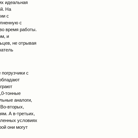
их идеальная
й. На
ии с
олненную с
во время работы.
м, и
ьцев, не отрывая
чатель
погрузчики с
 обладают
играют
,0-тонные
льные аналоги,
 Во-вторых,
м. А в-третьих,
деленных условиях
ой они могут