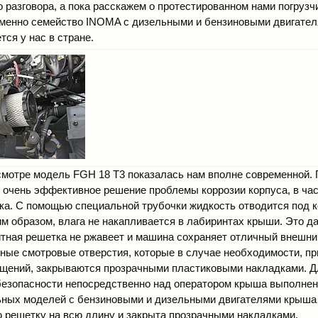
о разговора, а пока расскажем о протестированном нами погрузч
менно семейство INOMA с дизельными и бензиновыми двигател
ся у нас в стране.
мотре модель FGH 18 Т3 показалась нам вполне современной.
о очень эффективное решение проблемы коррозии корпуса, в ча
ка. С помощью специальной трубочки жидкость отводится под 
ким образом, влага не накапливается в лабиринтах крыши. Это 
итная решетка не ржавеет и машина сохраняет отличный внешн
ные смотровые отверстия, которые в случае необходимости, пр
щений, закрываются прозрачными пластиковыми накладками. Д
езопасности непосредственно над оператором крыша выполнен
ьных моделей с бензиновыми и дизельными двигателями крыша 
 решетку на всю длину и закрыта прозрачными накладками.