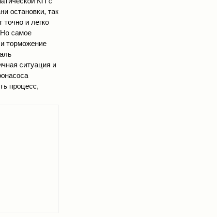
матической КП с
ни остановки, так
 точно и легко
 Но самое
н и торможение
даль
ичная ситуация и
ронасоса
ть процесс,