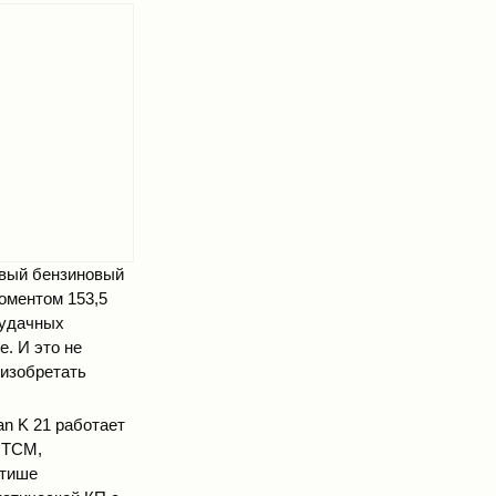
овый бензиновый
оментом 153,5
 удачных
. И это не
«изобретать
an K 21 работает
е ТСМ,
 тише