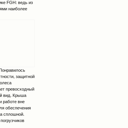
ике FGH: ведь из
ями наиболее
 Понравилось
стности, защитной
колеса
дает превосходный
ий вид. Крыша
и работе вне
ля обеспечения
а сплошной.
погрузчиков