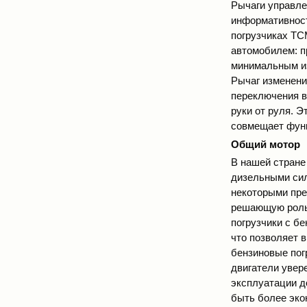
Рычаги управле
информативност
погрузчиках ТС
автомобилем: п
минимальным из
Рычаг изменени
переключения в
руки от руля. 
совмещает функ
Общий мотор
В нашей стране
дизельными сил
некоторыми пре
решающую роль 
погрузчики с б
что позволяет в
бензиновые пог
двигатели увер
эксплуатации д
быть более эко