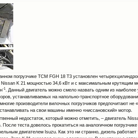
анном погрузчике ТСМ FGH 18 Т3 установлен четырехцилиндр
т Nissan K 21 мощностью 34,6 кВт и с максимальным крутящим м
-1
ин
. Данный двигатель можно смело назвать одним из наиболее
оров, устанавливаемых на напольно-транспортное оборудование
 многие производители вилочных погрузчиков предпочитают не 
устанавливать на свои машины именно «ниссановский» мотор.
твенный недостаток, который можно отметить, – двигатель Niss
. После теста довелось прокатиться на аналогичном погрузчик
ельным двигателем Isuzu. Как это ни странно, дизель работает