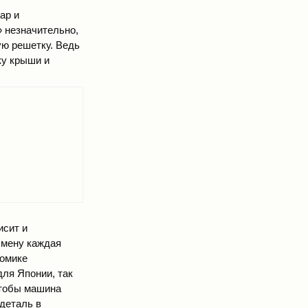
ар и
» незначительно,
ую решетку. Ведь
ку крыши и
исит и
смену каждая
номике
для Японии, так
чтобы машина
деталь в