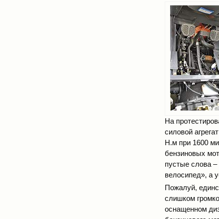
На протестиров
силовой агрега
Н.м при 1600 м
бензиновых мот
пустые слова –
велосипед», а 
Пожалуй, единс
слишком громко
оснащенном диз