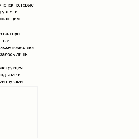
упенек, которые
рузом, и
лощающим
р вил при
ть и
также позволяют
азалось лишь
онструкция
подъеме и
ми грузами.