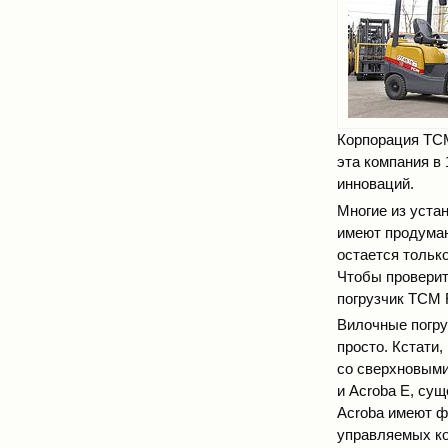
Корпорация ТСМ
эта компания в 
инноваций.
Многие из уста
имеют продуман
остается только
Чтобы проверит
погрузчик ТСМ 
Вилочные погру
просто. Кстати
со сверхновыми
и Acroba E, су
Acroba имеют ф
управляемых ко