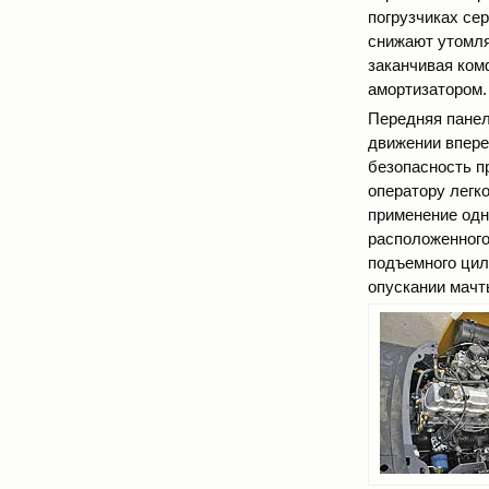
погрузчиках се
снижают утомля
заканчивая ко
амортизатором.
Передняя панел
движении впере
безопасность п
оператору легк
применение одн
расположенного
подъемного цил
опускании мачт