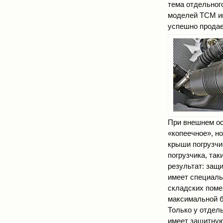
тема отдельног
моделей ТСМ и
успешно продает
При внешнем ос
«копеечное», н
крыши погрузчи
погрузчика, та
результат: защ
имеет специаль
складских поме
максимальной б
Только у отдел
имеет защитную