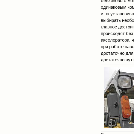
бензинового мо
одинаковым ком
и на установив
выбирать необх
главное достоин
происходят без
акселератора, 
при работе нав
достаточно для
достаточно чут