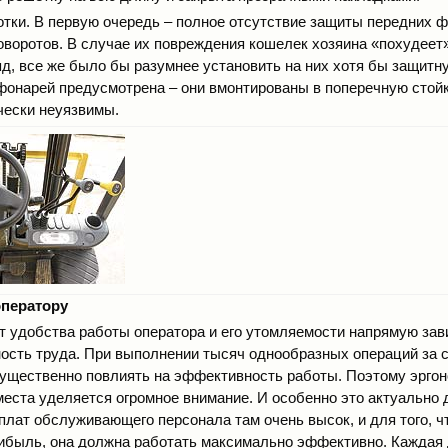
отки. В первую очередь – полное отсутствие защиты передних ф
оворотов. В случае их повреждения кошелек хозяина «похудеет
ляд, все же было бы разумнее установить на них хотя бы защитн
фонарей предусмотрена – они вмонтированы в поперечную стой
чески неуязвимы.
оператору
от удобства работы оператора и его утомляемости напрямую зав
ость труда. При выполнении тысяч однообразных операций за 
ущественно повлиять на эффективность работы. Поэтому эрго
места уделяется огромное внимание. И особенно это актуально 
рплат обслуживающего персонала там очень высок, и для того, 
ибыль, она должна работать максимально эффективно. Каждая 