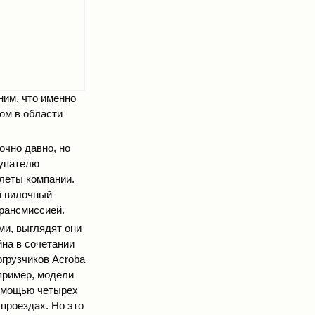
ним, что именно
ром в области
очно давно, но
купателю
клеты компании.
й вилочный
трансмиссией.
и, выглядят они
йна в сочетании
грузчиков Acroba
пример, модели
помощью четырех
проездах. Но это