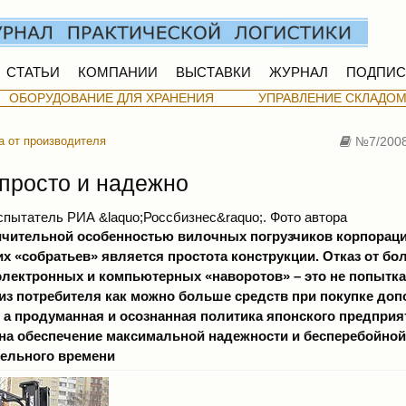
СТАТЬИ
КОМПАНИИ
ВЫСТАВКИ
ЖУРНАЛ
ПОДПИС
ОБОРУДОВАНИЕ ДЛЯ ХРАНЕНИЯ
УПРАВЛЕНИЕ СКЛАДО
а от производителя
№7/200
просто и надежно
испытатель РИА &laquo;Россбизнес&raquo;. Фото автора
чительной особенностью вилочных погрузчиков корпорац
их «собратьев» является простота конструкции. Отказ от б
лектронных и компьютерных «наворотов» – это не попытка
из потребителя как можно больше средств при покупке до
 а продуманная и осознанная политика японского предприя
на обеспечение максимальной надежности и бесперебойной
тельного времени