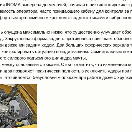
рии INOMA выверена до мелочей, начиная с низких и широких ст
емость оператора, часто покидающего кабину для контроля за г
мфортным эргономичным креслом с подлокотниками и вибропог
ь опущена максимально низко, что существенно улучшает обзо
д. Закругленная форма заднего противовеса повышает обзорнос
ри движении задним ходом. Два больших сферических зеркала 
о контролировать ситуацию позади машины. Сомнительным пок
ого силового подъемного цилиндра мачты,
 между основными стойками. Стоит отметить, что измененная к
индра позволяет практически полностью исключить удары при 
ы, что является безусловным плюсом при работе даже с хрупки