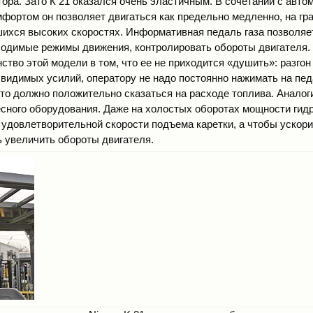
тора. Зато К 21 оказался очень эластичным. В сочетании с авто
фортом он позволяет двигаться как предельно медленно, на гра
шихся высоких скоростях. Информативная педаль газа позволяет
одимые режимы движения, контролировать обороты двигателя.
ство этой модели в том, что ее не приходится «душить»: разго
 видимых усилий, оператору не надо постоянно нажимать на пе
что должно положительно сказаться на расходе топлива. Аналог
есного оборудования. Даже на холостых оборотах мощности гид
 удовлетворительной скорости подъема каретки, а чтобы ускори
ь увеличить обороты двигателя.