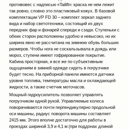
противовес с надписью «Tailift»: краска не нем лежит
так ровно, словно это пластиковый кожух. В базовой
комплектации VP FD 30 – комплект зеркал заднего
вида и набор светотехники, состоящий из двух
передних фар и фонарей спереди и сзади. Ступеньки с
обеих сторон расположены удобно и невысоко, но их
ширина явно не рассчитана на зимнюю обувь больших
размеров. Чтобы нога не соскальзывала в дождь или
мороз, ступени имеют гофрированное покрытие.
Кабина просторная, и все же по субъективным
ощущениям в зимней одежде сидеть в погрузчике
будет тесно. На приборной панели имеются датчики
уровня топлива, температуры масла и охлаждающей
жидкости, а также счетчик моточасов.
Мощный гидроусилитель позволяет управлять
погрузчиком одной рукой. Управляемые колеса
поворачиваются почти перпендикулярно продольной
оси машины, радиус поворота машины составляет
2415 мм. Этого вполне достаточно для работы в
проездах шириной 3,9 и 4,1 м (при поддонах длиной