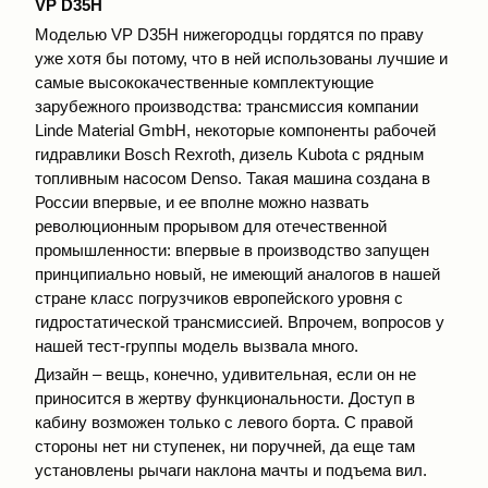
VP D35H
Моделью VP D35Н нижегородцы гордятся по праву
уже хотя бы потому, что в ней использованы лучшие и
самые высококачественные комплектующие
зарубежного производства: трансмиссия компании
Linde Material GmbH, некоторые компоненты рабочей
гидравлики Bosch Rexroth, дизель Kubota с рядным
топливным насосом Denso. Такая машина создана в
России впервые, и ее вполне можно назвать
революционным прорывом для отечественной
промышленности: впервые в производство запущен
принципиально новый, не имеющий аналогов в нашей
стране класс погрузчиков европейского уровня с
гидростатической трансмиссией. Впрочем, вопросов у
нашей тест-группы модель вызвала много.
Дизайн – вещь, конечно, удивительная, если он не
приносится в жертву функциональности. Доступ в
кабину возможен только с левого борта. С правой
стороны нет ни ступенек, ни поручней, да еще там
установлены рычаги наклона мачты и подъема вил.