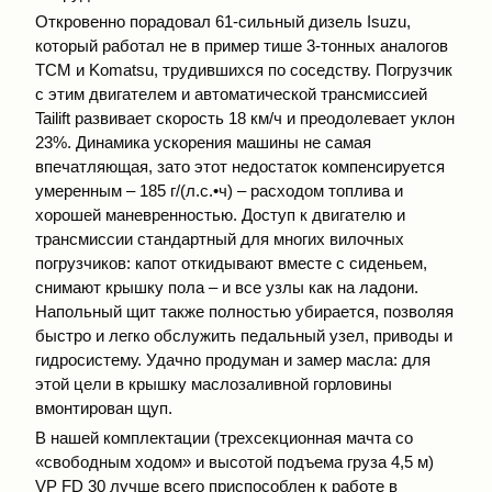
Откровенно порадовал 61-сильный дизель Isuzu,
который работал не в пример тише 3-тонных аналогов
TCM и Komatsu, трудившихся по соседству. Погрузчик
с этим двигателем и автоматической трансмиссией
Tailift развивает скорость 18 км/ч и преодолевает уклон
23%. Динамика ускорения машины не самая
впечатляющая, зато этот недостаток компенсируется
умеренным – 185 г/(л.с.•ч) – расходом топлива и
хорошей маневренностью. Доступ к двигателю и
трансмиссии стандартный для многих вилочных
погрузчиков: капот откидывают вместе с сиденьем,
снимают крышку пола – и все узлы как на ладони.
Напольный щит также полностью убирается, позволяя
быстро и легко обслужить педальный узел, приводы и
гидросистему. Удачно продуман и замер масла: для
этой цели в крышку маслозаливной горловины
вмонтирован щуп.
В нашей комплектации (трехсекционная мачта со
«свободным ходом» и высотой подъема груза 4,5 м)
VP FD 30 лучше всего приспособлен к работе в