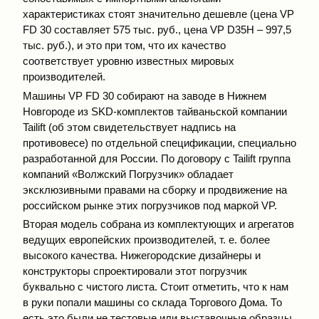
характеристиках стоят значительно дешевле (цена VP
FD 30 составляет 575 тыс. руб., цена VP D35H – 997,5
тыс. руб.), и это при том, что их качество
соответствует уровню известных мировых
производителей.
Машины VP FD 30 собирают на заводе в Нижнем
Новгороде из SKD-комплектов тайваньской компании
Tailift (об этом свидетельствует надпись на
противовесе) по отдельной спецификации, специально
разработанной для России. По договору с Tailift группа
компаний «Волжский Погрузчик» обладает
эксклюзивными правами на сборку и продвижение на
российском рынке этих погрузчиков под маркой VP.
Вторая модель собрана из комплектующих и агрегатов
ведущих европейских производителей, т. е. более
высокого качества. Нижегородские дизайнеры и
конструкторы спроектировали этот погрузчик
буквально с чистого листа. Стоит отметить, что к нам
в руки попали машины со склада Торгового Дома. То
есть это были не тестовые или выставочные образцы,