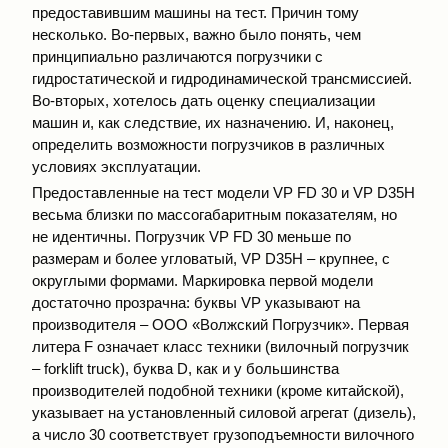
предоставившим машины на тест. Причин тому
несколько. Во-первых, важно было понять, чем
принципиально различаются погрузчики с
гидростатической и гидродинамической трансмиссией.
Во-вторых, хотелось дать оценку специализации
машин и, как следствие, их назначению. И, наконец,
определить возможности погрузчиков в различных
условиях эксплуатации.
Предоставленные на тест модели VP FD 30 и VP D35Н
весьма близки по массогабаритным показателям, но
не идентичны. Погрузчик VP FD 30 меньше по
размерам и более угловатый, VP D35Н – крупнее, с
округлыми формами. Маркировка первой модели
достаточно прозрачна: буквы VP указывают на
производителя – ООО «Волжский Погрузчик». Первая
литера F означает класс техники (вилочный погрузчик
– forklift truck), буква D, как и у большинства
производителей подобной техники (кроме китайской),
указывает на установленный силовой агрегат (дизель),
а число 30 соответствует грузоподъемности вилочного