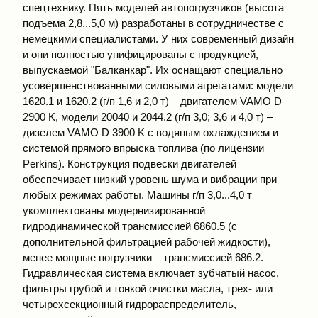
спецтехнику. Пять моделей автопогрузчиков (высота
подъема 2,8...5,0 м) разработаны в сотрудничестве с
немецкими специалистами. У них современный дизайн
и они полностью унифицированы с продукцией,
выпускаемой "Балканкар". Их оснащают специально
усовершенствованными силовыми агрегатами: модели
1620.1 и 1620.2 (г/п 1,6 и 2,0 т) – двигателем VAMO D
2900 K, модели 20040 и 2044.2 (г/п 3,0; 3,6 и 4,0 т) –
дизелем VAMO D 3900 K с водяным охлаждением и
системой прямого впрыска топлива (по лицензии
Perkins). Конструкция подвески двигателей
обеспечивает низкий уровень шума и вибрации при
любых режимах работы. Машины г/п 3,0...4,0 т
укомплектованы модернизированной
гидродинамической трансмиссией 6860.5 (с
дополнительной фильтрацией рабочей жидкости),
менее мощные погрузчики – трансмиссией 686.2.
Гидравлическая система включает зубчатый насос,
фильтры грубой и тонкой очистки масла, трех- или
четырехсекционный гидрораспределитель,