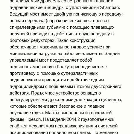
регулируемый дроссель со встроенным клапаном,
гидравлические цилиндры с уплотнениями Shamban.
Ведущий мост имеет двойную понижающую передачу:
первая передача (пара конических шестерен со
спиралевидными зубьями) с помощью плавающих
полуосей приводит в действие вторую передачу в
бортовых редукторах. Такая конструкция
обеспечивает максимальное тяговое усилие при
минимальной нагрузке на рабочие элементы. Задний
управляемый мост представляет собой
цельноштампованную балку, присоединяется к
противовесу с помощью суперэластичных
подшипников и приводится в действие одним
гидроцилиндром с поршневым штоком двустороннего
действия. Подъемное устройство оснащено
нерегулируемыми дросселями для каждого цилиндра,
которые обеспечивают безопасное и плавное
опускание груза. Мачты выполнены из профилей
фирмы Hoesch. На модели 2044.2 грузоподъемник
снабжен механизмом передвижения вил и системой
позиционирования подвилочной плиты. По желанию