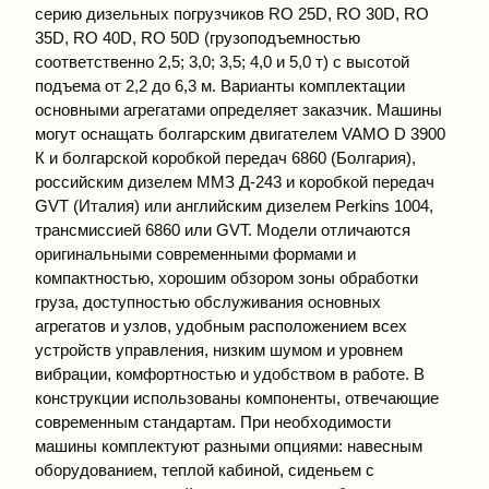
серию дизельных погрузчиков RO 25D, RO 30D, RO
35D, RO 40D, RO 50D (грузоподъемностью
соответственно 2,5; 3,0; 3,5; 4,0 и 5,0 т) с высотой
подъема от 2,2 до 6,3 м. Варианты комплектации
основными агрегатами определяет заказчик. Машины
могут оснащать болгарским двигателем VAMO D 3900
К и болгарской коробкой передач 6860 (Болгария),
российским дизелем ММЗ Д-243 и коробкой передач
GVT (Италия) или английским дизелем Perkins 1004,
трансмиссией 6860 или GVT. Модели отличаются
оригинальными современными формами и
компактностью, хорошим обзором зоны обработки
груза, доступностью обслуживания основных
агрегатов и узлов, удобным расположением всех
устройств управления, низким шумом и уровнем
вибрации, комфортностью и удобством в работе. В
конструкции использованы компоненты, отвечающие
современным стандартам. При необходимости
машины комплектуют разными опциями: навесным
оборудованием, теплой кабиной, сиденьем с