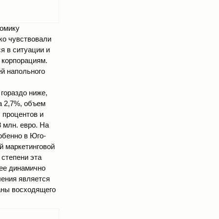
номику
ько чувствовали
я в ситуации и
 корпорациям.
й напольного
 гораздо ниже,
а 2,7%, объем
 процентов и
 млн. евро. На
обенно в Юго-
ой маркетинговой
 степени эта
лее динамично
ления является
аны восходящего