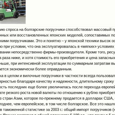
ию спроса на болгарские погрузчики способствовал массовый п
нных или восстановленных японских моделей, сопоставимых по
кими погрузчиками. Это и понятно – у японской техники высок 
но при условии, что она эксплуатировалась в «мягких» условиях
вании непосредственно фирмы-производителя. Кроме того, ресу
а раза ниже, и хотя стоимость его приобретения и цена запасны
ньше, при интенсивной эксплуатации по суммарным затратам в
ется экономически более оправданным.
ка в целом и вилочные погрузчики в частности всегда пользовал
рностью благодаря качеству и надежности, длительному сроку
сть последних еще более увеличилась после перехода европей
тате резкого роста новой валюты по отношению к рублю приобре
з стран Азии, которое по-прежнему продается в долларах США,
однее, чем европейское, в том числе болгарское. Все это нашл
 таможенной статистике за 2003 г.: общий импорт погрузчиков (