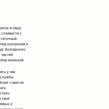
риток в нашу
 стоимости с
остаточный
 под контролем и
рс болгарского
х частей
ыбор японской
ись у нас
 службы.
ских стран на
тать
 стало
о свое
новых и