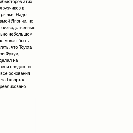
рибьюторов этих
огрузчиков в
 рынке. Надо
самой Японии, но
 производственные
ельно небольшом
не может быть
ать, что Toyota
зи Фукуи,
сделал на
ровня продаж на
 все основания
за I квартал
о реализовано