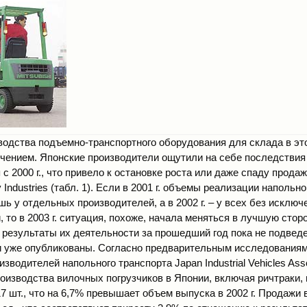
водства подъемно-транспортного оборудования для склада в э
чением. Японские производители ощутили на себе последстви
 с 2000 г., что привело к остановке роста или даже спаду прода
y Industries (табл. 1). Если в 2001 г. объемы реализации напольн
ь у отдельных производителей, а в 2002 г. – у всех без исключ
 то в 2003 г. ситуация, похоже, начала меняться в лучшую сторо
результаты их деятельности за прошедший год пока не подведе
и уже опубликованы. Согласно предварительным исследованиям
зводителей напольного транспорта Japan Industrial Vehicles Assoc
роизводства вилочных погрузчиков в Японии, включая ричтраки,
7 шт., что на 6,7% превышает объем выпуска в 2002 г. Продажи