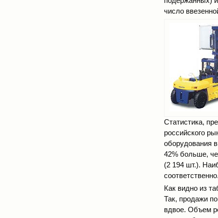
подержанных) и
число ввезенно
Статистика, пр
российского ры
оборудования в 
42% больше, чем
(2 194 шт.). На
соответственно
Как видно из та
Так, продажи по
вдвое. Объем ре