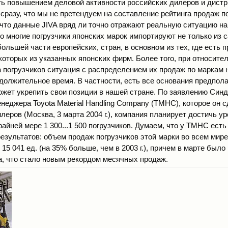
ь повышением деловой активности российских дилеров и дист
сразу, что мы не претендуем на составление рейтинга продаж п
 что данные JIVA вряд ли точно отражают реальную ситуацию на
то многие погрузчики японских марок импортируют не только из 
 большей части европейских, стран, в основном из тех, где есть
которых из указанных японских фирм. Более того, при относит
 погрузчиков ситуация с распределением их продаж по маркам 
олжительное время. В частности, есть все основания предполаг
может укрепить свои позиции в нашей стране. По заявлению Синд
неджера Toyota Material Handling Company (TMHC), которое он 
еров (Москва, 3 марта 2004 г.), компания планирует достичь у
айней мере 1 300...1 500 погрузчиков. Думаем, что у TMHC есть
езультатов: объем продаж погрузчиков этой марки во всем мире 
л 15 041 ед. (на 35% больше, чем в 2003 г.), причем в марте был
ка, что стало новым рекордом месячных продаж.