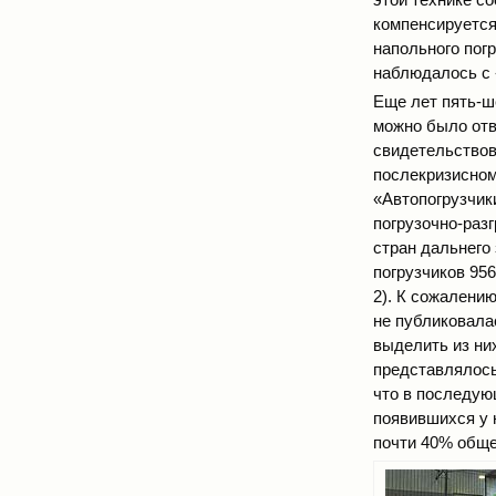
компенсируется
напольного погр
наблюдалось с 
Еще лет пять-ш
можно было отв
свидетельствов
послекризисном
«Автопогрузчик
погрузочно-разг
стран дальнего 
погрузчиков 956
2). К сожалени
не публиковала
выделить из ни
представлялось
что в последую
появившихся у н
почти 40% обще