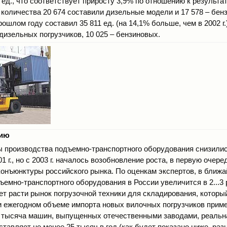
 ед., что соответствует приросту 3,9% по отношению к результата
о количества 20 674 составили дизельные модели и 17 578 – бен
рошлом году составил 35 811 ед. (на 14,1% больше, чем в 2002 г.
дизельных погрузчиков, 10 025 – бензиновых.
сию
мы производства подъемно-транспортного оборудования снизилис
1 г., но с 2003 г. началось возобновление роста, в первую очер
конъюнктуры российского рынка. По оценкам экспертов, в ближай
емно-транспортного оборудования в России увеличится в 2...3 
ет расти рынок погрузочной техники для складирования, которы
 ежегодном объеме импорта новых вилочных погрузчиков примерн
тысяча машин, выпущенных отечественными заводами, реальна
ставляет не менее 25 тысяч в год (как будет показано ниже, раз