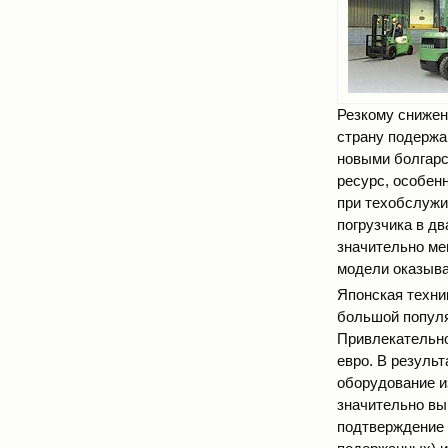
Резкому снижен
страну подержа
новыми болгарс
ресурс, особен
при техобслужи
погрузчика в дв
значительно ме
модели оказыва
Японская техни
большой популя
Привлекательно
евро. В резуль
оборудование и
значительно выг
подтверждение в