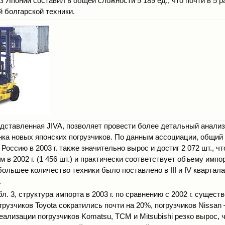
з Японии составил в общей сложности 5 189 ед., что почти в 5 
й болгарской техники.
едставленная JIVA, позволяет провести более детальный анали
нка новых японских погрузчиков. По данным ассоциации, общий 
Россию в 2003 г. также значительно вырос и достиг 2 072 шт., ч
 в 2002 г. (1 456 шт.) и практически соответствует объему импорт
ибольшее количество техники было поставлено в III и IV кварталах
.
бл. 3, структура импорта в 2003 г. по сравнению с 2002 г. сущес
грузчиков Toyota сократились почти на 20%, погрузчиков Nissan 
ализации погрузчиков Komatsu, ТСМ и Mitsubishi резко вырос, ч