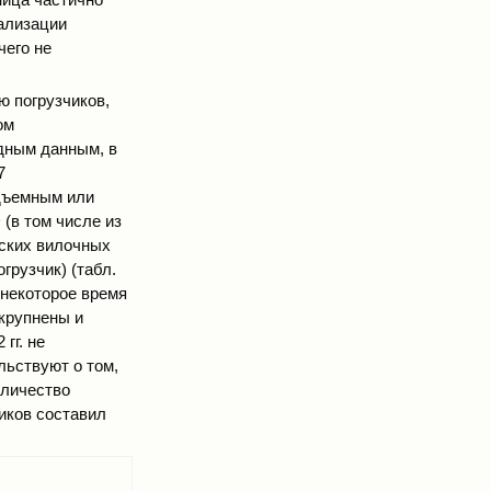
еализации
чего не
ю погрузчиков,
ом
дным данным, в
7
одъемным или
 (в том числе из
рских вилочных
огрузчик) (табл.
 некоторое время
укрупнены и
гг. не
ьствуют о том,
оличество
чиков составил