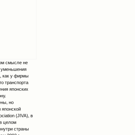
том смысле не
я уменьшения
ж, как у фирмы
ого транспорта
ения японских
ну.
ны, но
 японской
iation (JIVA), в
 в целом
 внутри страны