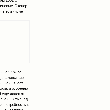
м 2002 г.,
зиновые. Экспорт
), в том числе
ь на 9,9% по
едь вследствие
шие 3...5 лет
раза, и особенно
й еще далек от
о 6...7 тыс. ед.
я потребность в
ница частично