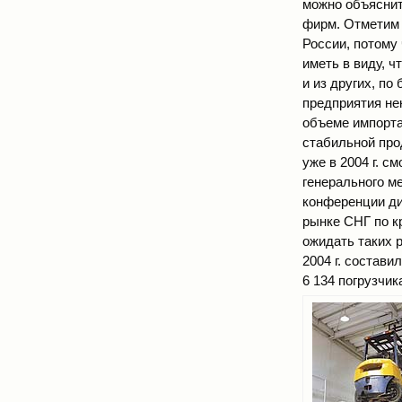
можно объяснит
фирм. Отметим 
России, потому
иметь в виду, ч
и из других, по
предприятия не
объеме импорта
стабильной прод
уже в 2004 г. с
генерального ме
конференции дил
рынке СНГ по кр
ожидать таких р
2004 г. состави
6 134 погрузчи