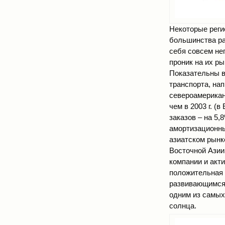
Некоторые реги
большинства раз
себя совсем не
проник на их р
Показательны в
транспорта, на
североамериканс
чем в 2003 г. (
заказов – на 5
амортизационны
азиатском рынке
Восточной Азии
компании и акт
положительная 
развивающимся 
одним из самых
солнца.