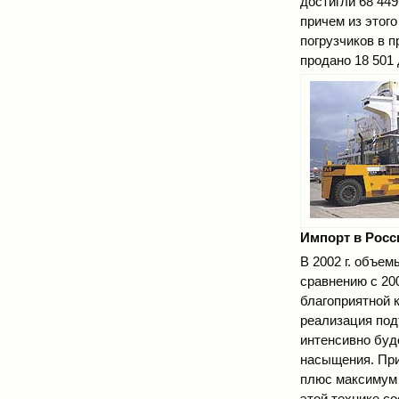
достигли 68 449
причем из этог
погрузчиков в п
продано 18 501 
Импорт в Рос
В 2002 г. объе
сравнению с 200
благоприятной 
реализация подъ
интенсивно буд
насыщения. При
плюс максимум 
этой технике со