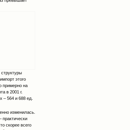
раз превышает
з структуры
импорт этого
то примерно на
а в 2001 г.
 – 564 и 688 ед.
твенно изменилась.
– практически
то скорее всего