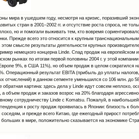
оны мира в ушедшем году, несмотря на кризис, поразивший эко
витых стран в 2001–2002 гг. и отсутствие роста спроса, не тол
плохо, но и помогали выживать тем, кто вовремя сориентировалс
ынки. Прежде всего это относится к крупным транснациональным
 этом смысле результаты деятельности крупных производителе
пример немецкого концерна Linde. Спад продаж на европейском и
ком рынках по итогам первой половины 2004 г. у этой компании
в Европе 9%, в США 11%), но объем продаж в целом сократился н
,8%. Операционный результат EBITA (прибыль до уплаты налогов,
х отчислений) в данном сегменте уменьшился со 106 млн. до 58
 обратная картина: здесь дела у Linde идут совсем неплохо, ос
, а объем продаж и заказов возрос на 20% благодаря агрессивн
ивному сотрудничеству Linde с Komatsu. Пожалуй, в наибольшей
тенденция к росту продаж проявилась в Японии: близость к бо
соседям, и прежде всего Китаю, где ежегодный прирост потреб
 больших в мире, положительно сказывается на экономике Стр