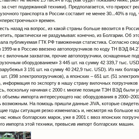
 за счет подержанной техники). Предполагается, что прирост р
узочного транспорта в России составит не менее 30...40% в год, 
«перестроечных» времен.
есть назад на вопрос, из какой страны больше ввозится в Росси
етить, практически не раздумывая: конечно, из Болгарии. Об эт
ала публикуемая ГТК РФ таможенная статистика. Согласно сво
 1999-м в Россию ввезено автопогрузчиков по коду ТН ВЭД 84.2
и с вилочным захватом, прочие автопогрузчики, оснащенные п
рузочным оборудованием» 3 445 шт. на сумму 42 339,7 тыс. USD
зарубежья 3 191 шт. на сумму 40 242,9 тыс. USD). Из них болга
 шт. (398 электропогрузчиков), а японских – 651 шт. (51 электроп
ю, информация по экспорту в нашу страну вилочных погрузчиков
сь, поскольку начиная с 2000 г. многие позиции ТЭН ВЭД были 
х объемы импорта интересующего нас оборудования в 2000–2002 
 возможным. На помощь пришли данные JIVA, которые свидетел
щие годы ситуация резко изменилась и, несмотря на большое к
ас новых болгарских марок, уже в 2001 г. ввоз японских погруз
го импорта этой техники, превысив импорт болгарских машин.