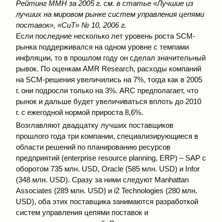
Рейтинг ММН за 2005 г. см. в статье «Лучшие из
лучших на мировом рынке систем управления цепями
поставок»,
«СиТ» № 10, 2006 г.
Если последние несколько лет уровень роста SCM-
рынка поддерживался на одном уровне с темпами
инфляции, то в прошлом году он сделал значительный
рывок. По оценкам AMR Research, расходы компаний
на SCM-решения увеличились на 7%, тогда как в 2005
г. они подросли только на 3%. ARC предполагает, что
рынок и дальше будет увеличиваться вплоть до 2010
г. с ежегодной нормой прироста 8,6%.
Возглавляют двадцатку лучших поставщиков
прошлого года три компании, специализирующиеся в
области решений по планированию ресурсов
предприятий (enterprise resource planning, ERP) – SAP с
оборотом 735 млн. USD, Oracle (585 млн. USD) и Infor
(348 млн. USD). Сразу за ними следуют Manhattan
Associates (289 млн. USD) и i2 Technologies (280 млн.
USD), оба этих поставщика занимаются разработкой
систем управления цепями поставок и