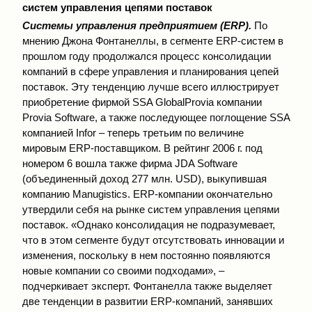
систем управления цепями поставок
Системы управления предприятием (ERP).
По
мнению Джона Фонтанеллы, в сегменте ERP-систем в
прошлом году продолжался процесс консолидации
компаний в сфере управления и планирования цепей
поставок. Эту тенденцию лучше всего иллюстрирует
приобретение фирмой SSA GlobalProvia компании
Provia Software, а также последующее поглощение SSA
компанией Infor – теперь третьим по величине
мировым ERP-поставщиком. В рейтинг 2006 г. под
номером 6 вошла также фирма JDA Software
(объединенный доход 277 млн. USD), выкупившая
компанию Manugistics. ERP-компании окончательно
утвердили себя на рынке систем управления цепями
поставок. «Однако консолидация не подразумевает,
что в этом сегменте будут отсутствовать инновации и
изменения, поскольку в нем постоянно появляются
новые компании со своими подходами», –
подчеркивает эксперт. Фонтанелла также выделяет
две тенденции в развитии ERP-компаний, занявших