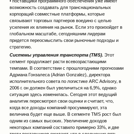
• поставщики программного обеспечения уже имеют
возможность создавать для транснациональных
корпораций совместные платформы, которые
связывают торговых партнеров воедино с целью
усиления их влияния на рынок. Если это произойдет в
глобальном масштабе, сегодняшним лидерам
придется переосмыслить свои рыночные подходы и
стратегию.
Системы управления транспорта (TMS).
Этот
сегмент продолжает расти всевозрастающими
темпами. В соответствии с прошлогодними прогнозами
Адриана Гонзалеса (Adrian Gonzalez), директора
исполнительного совета по логистике ARC Advisory, в
2006 г. он должен был увеличиться на 6,9%, однако
ситуация здесь изменилась. Сегодня этот ведущий
аналитик пересмотрел свои оценки и считает, что,
когда все доходы компаний просуммируют, эта
величина будет еще выше. В сегменте TMS рост был
одним из самых высоких. Увеличение доходов
некоторых компаний составило примерно 33%, и две
трети поставщиков ожидают, что в следующие пять