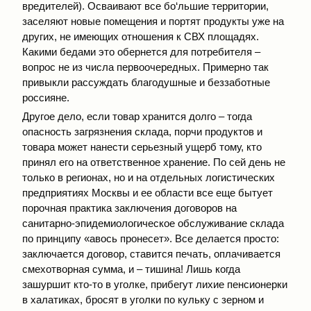
вредителей). Осваивают все бо‘льшие территории,
заселяют новые помещения и портят продукты уже на
других, не имеющих отношения к СВХ площадях.
Какими бедами это обернется для потребителя –
вопрос не из числа первоочередных. Примерно так
привыкли рассуждать благодушные и беззаботные
россияне.
Другое дело, если товар хранится долго – тогда
опасность загрязнения склада, порчи продуктов и
товара может нанести серьезный ущерб тому, кто
принял его на ответственное хранение. По сей день не
только в регионах, но и на отдельных логистических
предприятиях Москвы и ее области все еще бытует
порочная практика заключения договоров на
санитарно-эпидемиологическое обслуживание склада
по принципу «авось пронесет». Все делается просто:
заключается договор, ставится печать, оплачивается
смехотворная сумма, и – тишина! Лишь когда
зашуршит кто-то в уголке, прибегут лихие пенсионерки
в халатиках, бросят в уголки по кульку с зерном и