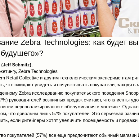
ание Zebra Technologies: как будет в
 будущего»?
Jeff Schmitz),
кетингу, Zebra Technologies
n Retail Collective и другим технологическим экспериментам р
ть, что ожидают увидеть и почувствовать покупатели, заходя в 
денному Zebra исследованию покупательского поведения Shoppe
7%) руководителей розничных продаж считают, что клиенты уд
овнем персонализированного обслуживания в магазине. Однако
том, что довольны лишь 57% покупателей. Это серьезная разниц
нить, если ритейлеры хотят увеличить посещаемость и продажи 
во покупателей (57%) все еще предпочитают обычный магазин И