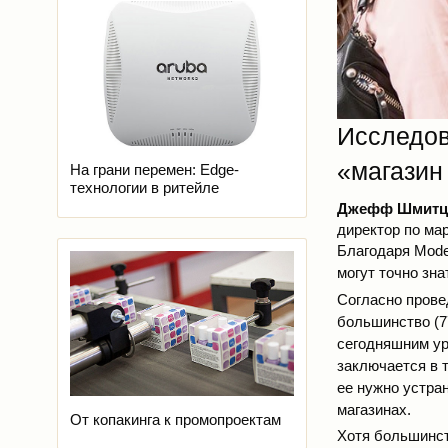
Исследов
«магазин
На грани перемен: Edge-
технологии в ритейле
Джефф Шмитц (
директор по мар
Благодаря Moder
могут точно зна
Согласно прове
большинство (7
сегодняшним ур
заключается в 
ее нужно устра
магазинах.
От копакинга к промопроектам
Хотя большинст