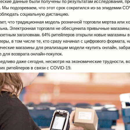
ческие данные были получены по результатам исследования, пр
а. Мы подозреваем, что этот срок сократился из-за эпидемии CO
соблюдать социальную дистанцию.
ает, что традиционная модель розничной торговли мертва или х
ьна. Электронная торговля не обесценила привычные магазины,
газетным заголовкам. 64% ритейлеров открыли новые магазины в 
леры, в том числе те, кто сразу начинал с цифрового формата, 
ические магазины для реализации модели «купить онлайн, забра
е для возврата онлайн-покупок.
едливо даже сегодня, несмотря на экономические трудности, в
их ритейлеров в связи с COVID-19.