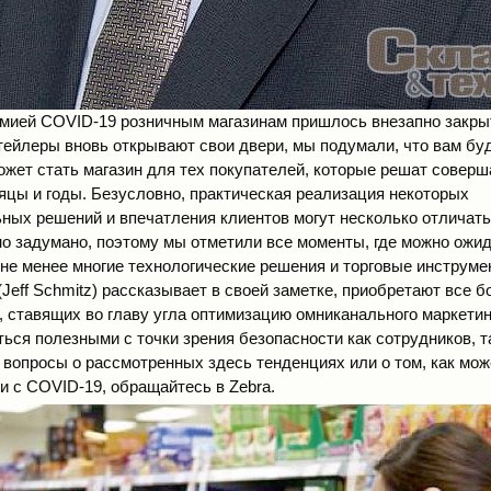
емией COVID-19 розничным магазинам пришлось внезапно закрыт
итейлеры вновь открывают свои двери, мы подумали, что вам бу
ожет стать магазин для тех покупателей, которые решат соверш
цы и годы. Безусловно, практическая реализация некоторых
ных решений и впечатления клиентов могут несколько отличатьс
о задумано, поэтому мы отметили все моменты, где можно ожид
 не менее многие технологические решения и торговые инструме
eff Schmitz) рассказывает в своей заметке, приобретают все 
, ставящих во главу угла оптимизацию омниканального маркетин
ться полезными с точки зрения безопасности как сотрудников, т
ь вопросы о рассмотренных здесь тенденциях или о том, как мож
и с COVID-19, обращайтесь в Zebra.