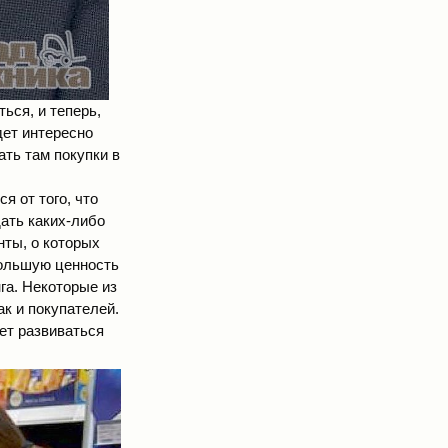
ься, и теперь,
дет интересно
ать там покупки в
я от того, что
ать каких-либо
нты, о которых
большую ценность
га. Некоторые из
ак и покупателей.
ет развиваться