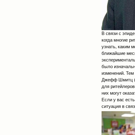
В связи с эпид
когда многие р
узнать, каким м
ближайшие меся
эксперименталь
было изначальн
изменений. Тем
Джефф Шмитц (J
для ритейлеров
них могут оказа
Если у вас ест
ситуация в связ