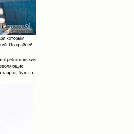
аря которым
тий. По крайней
 потребительский
позволяющие
 запрос, будь то