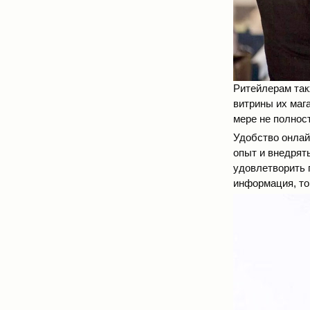
Ритейлерам так
витрины их маг
мере не полнос
Удобство онлай
опыт и внедрят
удовлетворить п
информация, то