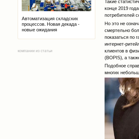
Такие статисти
конце 2019 год
потребителей 
Автоматизация складских
Но это не означ
процессов. Новая декада -
новые ожидания
смертельно бол
показаться по 
интернет-ритей
клиентов в физ
компании из статьи
(BOPIS), а такж
Подобное справ
многих небольш