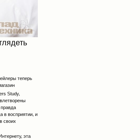
ыглядеть
итейлеры теперь
магазин
rs Study,
овлетворены
 правда
а в восприятии, и
в своих
нтернету, эта