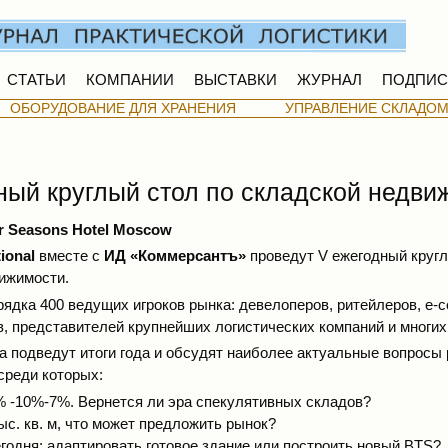
СТАТЬИ
КОМПАНИИ
ВЫСТАВКИ
ЖУРНАЛ
ПОДПИС
ОБОРУДОВАНИЕ ДЛЯ ХРАНЕНИЯ
УПРАВЛЕНИЕ СКЛАДО
ный круглый стол по складской недви
r Seasons Hotel Moscow
tional
вместе с
ИД «Коммерсантъ»
проведут V ежегодный кругл
ижимости.
ядка 400 ведущих игроков рынка: девелоперов, ритейлеров, e-
, представителей крупнейших логистических компаний и многих
а подведут итоги года и обсудят наиболее актуальные вопросы
среди которых:
% -10%-7%. Вернется ли эра спекулятивных складов?
ыс. кв. м, что может предложить рынок?
годня: адаптировать готовое здание или построить новый BTS?