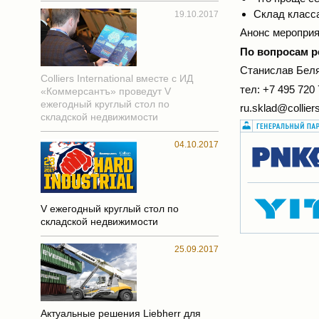
Склад класса
19.10.2017
Анонс меропри
По вопросам р
Станислав Бел
Colliers International вместе с ИД
тел: +7 495 720
«Коммерсантъ» проведут V
ежегодный круглый стол по
ru.sklad@collie
складской недвижимости
04.10.2017
V ежегодный круглый стол по
складской недвижимости
25.09.2017
Актуальные решения Liebherr для