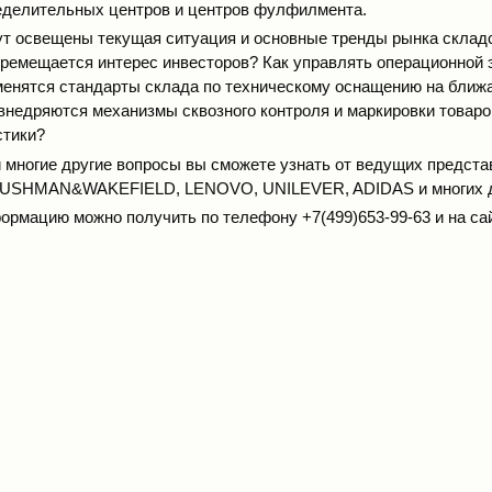
еделительных центров и центров фулфилмента.
т освещены текущая ситуация и основные тренды рынка складс
еремещается интерес инвесторов? Как управлять операционной
менятся стандарты склада по техническому оснащению на ближ
внедряются механизмы сквозного контроля и маркировки товаро
стики?
и многие другие вопросы вы сможете узнать от ведущих предста
 CUSHMAN&WAKEFIELD, LENOVO, UNILEVER, ADIDAS и многих д
рмацию можно получить по телефону +7(499)653-99-63 и на
са