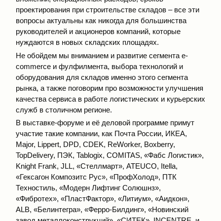
проектирования при строительстве складов – все эти
вопросы актуальны как никогда для большинства
руководителей и акционеров компаний, которые
нуждаются в новых складских площадях.
Не обойдем мы вниманием и развитие сегмента e-
commerce и фулфилмента, выбора технологий и
оборудования для складов именно этого сегмента
рынка, а также поговорим про возможности улучшения
качества сервиса в работе логистических и курьерских
служб в столичном регионе.
В выставке-форуме и её деловой программе примут
участие такие компании, как Почта России, ИКЕА,
Major, Lippert, DPD, CDEK, ReWorker, Boxberry,
TopDelivery, ПЭК, Tablogix, COMITAS, «Фабс Логистик»,
Knight Frank, JLL, «Стеллмарт», ATEUCO, Itella,
«Гексагон Композитс Рус», «ПрофХолод», ПТК
Техностиль, «Модерн Лифтинг Солюшнз»,
«Фибротех», «ПластФактор», «Литиум», «Аидкон»,
ALB, «Белинтегра», «Ферро-Билдинг», «Новинский
завод металлоконструкций», «СИТЕК», INCENTRE, и