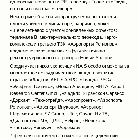
одноосные георешетки RE, геосетку «ГласстексГрид»,
сотовый геоматрас «Тенсар».
Некоторые объекты инфраструктуры посетители
смогли увидеть в миниатюре, например, макет
«Шереметьево» с учетом обновленных объектов:
терминала В, межтерминального перехода, карго-
комплекса и третьего ТЗК. «Аэропорты Регионов»
продемонстрировали макет футуристичного
реконструированного аэропорта Новый Уренгой.
Среди участников экспозиции NAIS особо отмечены за
многолетнее сотрудничество и вклад в развитие
отрасли: «Ладон», АЕГЭ-АЭРО, «Тианда-РУС»,
«Эйрфлот Техникс», «Новая Авиация», НИТА, Airport
Research Center GmbH, «Ладья», «Транскон Сервис»,
«Дорхан», «Технотрейд», «Аэропроект», «Аэропорты
Регионов», «Аэропорт Внуково», «Аэропорт
Шереметьево», S7 Group, UTair, Cavag, НИТА,
«Диагностика-М», ЦРТС, Heliport, «Неоскан»,
«Растом», Honeywell, «Аэромар».
7 февраля состоялись торжественные церемонии