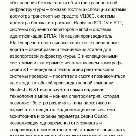
обеспечения безопасности объектов транспортной
инфраструктуры – показал гостям экспозиции системы
досмотра транспортных средств VI108С, системы
досмотра багажа, интроскопы Rapiscan 620 DV и RTT,
системы обучения операторов Renful и системы
идентификации БПЛА. Немецкий производитель
Efaflex презентовал высокоскоростные спиральные
ворота – своеобразный технический эталон для
аэропортовой инфраструктуры. С инспекционными
системами и сканерами с использованием томографа
серии ХТ – передовой технологией рентгеновской
системы проверки – посетители смогли познакомиться
на стенде китайской производственной компании
Nuctech. В XT используется самая надежная
технология в мире – ионная спектрометрия, которая
позволяет быстро различать типы наркотиков и
взрывчатых веществ. Радиолокационная система
мониторинга и охраны периметра серии Guard,
позволяющая одновременно отслеживать и
сопровождать множество целей, а также и записывать