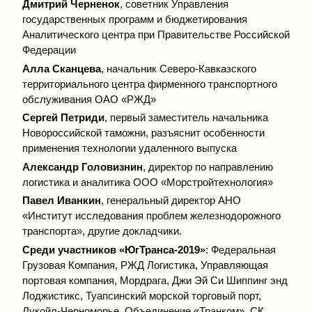
Дмитрий Черненок
, советник Управления
государственных программ и бюджетирования
Аналитического центра при Правительстве Российской
Федерации
Алла Сканцева
, начальник Северо-Кавказского
территориального центра фирменного транспортного
обслуживания ОАО «РЖД»
Сергей
Петриди
, первый заместитель начальника
Новороссийской таможни, разъяснит особенности
применения технологии удаленного выпуска
Александр
Головизнин
, директор по направлению
логистика и аналитика ООО «Морстройтехнология»
Павел
Иванкин
, генеральный директор АНО
«Институт исследования проблем железнодорожного
транспорта», другие докладчики.
Среди участников «ЮгТранса-2019»
: Федеральная
Грузовая Компания, РЖД Логистика, Управляющая
портовая компания, Мордрага, Джи Эй Си Шиппинг энд
Лоджистикс, Туапсинский морской торговый порт,
Лукойл-Черноморье, Объединение «Транком», СК