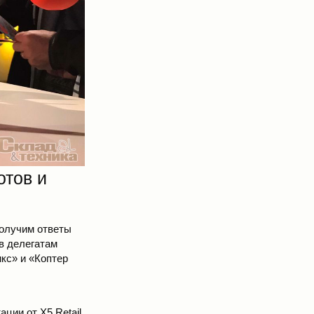
отов и
олучим ответы
ов делегатам
кс» и «Коптер
ции от X5 Retail