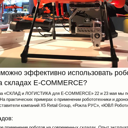
е можно эффективно использовать роб
на складах E-COMMERCE?
ма «СКЛАД и ЛОГИСТИКА для E-COMMERCE» 22 и 23 мая мы п
. На практических примерах о применении робототехники и дрон
ставители компаний X5 Retail Group, «Рокла РУС», «ЮВЛ Роботи
адов:
е применение роботов на современных складах. Опыт эксплуата