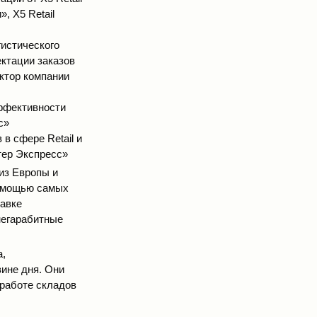
, X5 Retail
гистического
ектации заказов
ктор компании
ффективности
с»
в сфере Retail и
тер Экспресс»
из Европы и
помощью самых
тавке
негарабитные
а,
вине дня. Они
работе складов