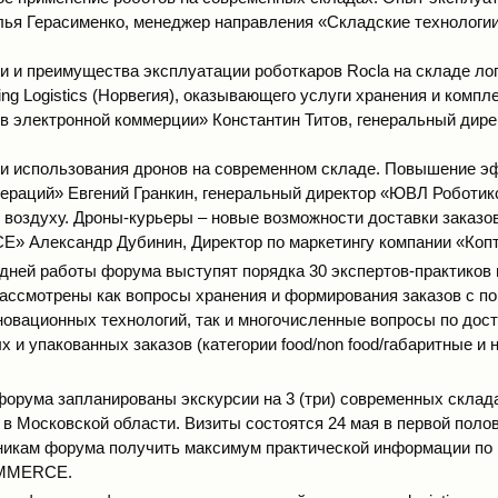
ья Герасименко, менеджер направления «Складские технологии»
 и преимущества эксплуатации роботкаров Rocla на складе ло
ing Logistics (Норвегия), оказывающего услуги хранения и компл
в электронной коммерции» Константин Титов, генеральный дире
и использования дронов на современном складе. Повышение э
ераций» Евгений Гранкин, генеральный директор «ЮВЛ Роботик
 воздуху. Дроны-курьеры – новые возможности доставки заказов 
 Александр Дубинин, Директор по маркетингу компании «Коп
 дней работы форума выступят порядка 30 экспертов-практиков 
рассмотрены как вопросы хранения и формирования заказов с 
новационных технологий, так и многочисленные вопросы по дос
 и упакованных заказов (категории
food
/
non
food
/габаритные и 
форума запланированы экскурсии на 3 (три) современных склад
в Московской области. Визиты состоятся 24 мая в первой поло
никам форума получить максимум практической информации по 
OMMERCE.