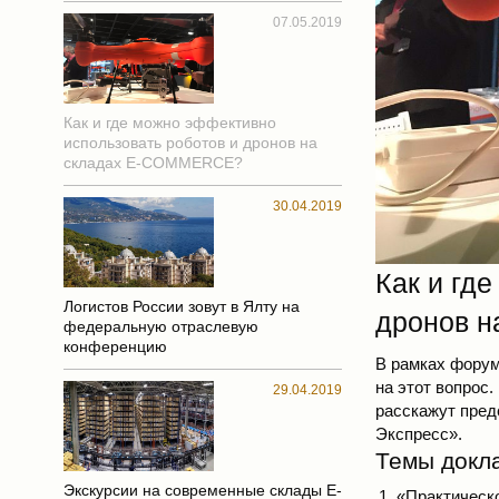
07.05.2019
Как и где можно эффективно
использовать роботов и дронов на
складах E-COMMERCE?
30.04.2019
Как и гд
Логистов России зовут в Ялту на
дронов 
федеральную отраслевую
конференцию
В рамках фору
на этот вопрос
29.04.2019
расскажут пред
Экспресс».
Темы докл
Экскурсии на современные склады E-
«Практическо