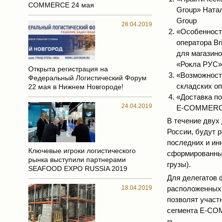
COMMERCE 24 мая
Group» Натал
Group
28.04.2019
«Особенности
оператора Br
для магазино
«Рокла РУС»
Открыта регистрация на
«Возможност
Федеральный Логистический Форум
складских оп
22 мая в Нижнем Новгороде!
«Доставка по
24.04.2019
E-COMMERCE»
В течение двух
России, будут 
последних и ин
Ключевые игроки логистического
сформированных
рынка выступили партнерами
грузы).
SEAFOOD EXPO RUSSIA 2019
Для делегатов 
18.04.2019
расположенных 
позволят участ
сегмента E-C