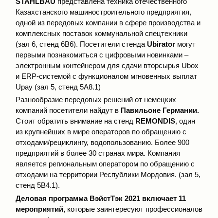
STAHLBAU
представлена техника отечественного
Казахстанского машиностроительного предприятия,
одной из передовых компании в сфере производства и
комплексных поставок коммунальной спецтехники
(зал 6, стенд 6В6). Посетители стенда
Ubirator
могут
первыми познакомиться с цифровыми новинками –
электронным контейнером для сдачи вторсырья Ubox
и ERP-системой с функционалом мгновенных выплат
Upay (зал 5, стенд 5А8.1)
Разнообразие передовых решений от немецких
компаний посетители найдут в
Павильоне Германии.
Стоит обратить внимание на стенд
REMONDIS
, один
из крупнейших в мире операторов по обращению с
отходами/рециклингу, водопользованию. Более 900
предприятий в более 30 странах мира. Компания
является региональным оператором по обращению с
отходами на территории Республики Мордовия. (зал 5,
стенд 5В4.1).
Деловая программа
ВэйстТэк 2021 включает 11
мероприятий,
которые заинтересуют профессионалов