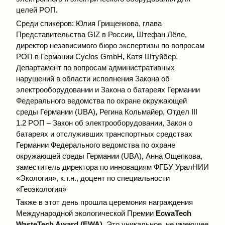
целей РОП.
Среди спикеров: Юлия Грищенкова, глава
Представительства GIZ в России
,
Штефан Лёле,
директор независимого бюро экспертизы по вопросам
РОП в Германии Cyclos GmbH
,
Катя Штуйбер,
Департамент по вопросам административных
нарушений в области исполнения Закона об
электрооборудовании и Закона о батареях Германии
Федерального ведомства по охране окружающей
среды Германии (UBA)
,
Регина Кольмайер, Отдел III
1.2 РОП – Закон об электрооборудовании, Закон о
батареях и отслуживших транспортных средствах
Германии Федерального ведомства по охране
окружающей среды Германии (UBA)
,
Анна Ощепкова,
заместитель директора по инновациям ФГБУ УралНИИ
«Экология», к.т.н., доцент по специальности
«Геоэкология»
Также в этот день прошла церемония награждения
Международной экологической Премии
EcwaTech
WasteTech Award (EWA)
. Это уникальное, не имеющее