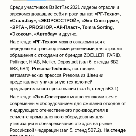
Среди участников ВэйстТэк 2021 лидеры отрасли и
зарекомендовавшие себя игроки рынка: «
РГ-Техно»,
«Стальбау», «ЭКОРОССТРОЙ», «Эко-Спектрум»,
«ЭРГА», PROSHOP, «Ай-Пласт», Tomra Sorting,
«Экоком», «Автобау»
и другие
.
На стенде
«РГ-Техно»
можно ознакомиться с
передовыми транспортными решениями для отрасли
обращения с отходами от брендов ZOELLER, FARID,
Palfinger, HIAB, Meiller, Doppstadt (зал 6, стенды 6В2,
6В3, 6В4).
Presona
-
Technics
, поставщик
автоматических прессов Presona из Швеции
представляет уникальную технологией
предварительного прессования (зал 5, стенд 5В3.1).
На стенде «
Эко-Спектрум»
можно ознакомиться с
современным оборудованием для сжигания отходов от
лидирующего отечественного производителя в
сегменте промышленного оборудования для
утилизации и обезвреживания отходов на рынке
Российской Федерации (зал 5, стенд 5В7.2).
На стенде