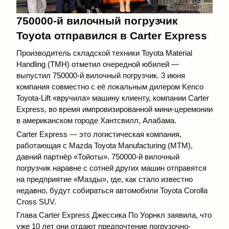
750000-й вилочный погрузчик
Toyota отправился в Carter Express
Производитель складской техники Toyota Material
Handling (TMH) отметил очередной юбилей —
выпустил 750000-й вилочный погрузчик. 3 июня
компания совместно с её локальным дилером Kenco
Toyota-Lift «вручила» машину клиенту, компании Carter
Express, во время импровизированной мини-церемонии
в американском городе Хантсвилл, Алабама.
Carter Express — это логистическая компания,
работающая с Mazda Toyota Manufacturing (MTM),
давний партнёр «Тойоты». 750000-й вилочный
погрузчик наравне с сотней других машин отправятся
на предприятие «Мазды», где, как стало известно
недавно, будут собираться автомобили Toyota Corolla
Cross SUV.
Глава Carter Express Джессика По Уорнкл заявила, что
уже 10 лет они отдают предпочтение погрузочно-