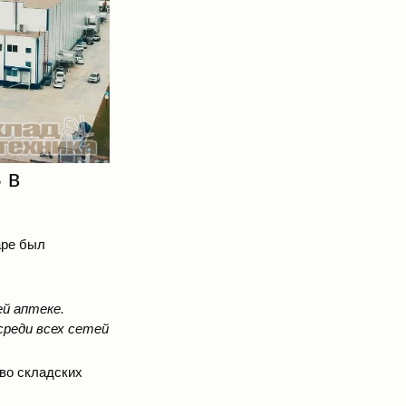
 в
аре был
ей аптеке.
реди всех сетей
тво складских