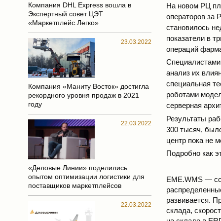
Компания DHL Express вошла в
На новом РЦ пло
Экспертный совет ЦЭТ
операторов за 
«Маркетплейс.Легко»
становилось не
показатели в тр
23.03.2022
операций фарма
Специалистами 
анализ их влиян
специальная те
Компания «Маниту Восток» достигла
роботами модел
рекордного уровня продаж в 2021
году
серверная архи
Результаты раб
22.03.2022
300 тысяч, был
центр пока не 
Подробно как э
«Деловые Линии» поделились
опытом оптимизации логистики для
EME.WMS — совр
поставщиков маркетплейсов
распределенные
развивается. 
22.03.2022
склада, скорос
на складе в ER