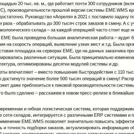
щадью 20 тыс. кв. м., где работает почти 300 сотрудников (вкл
PC), производительности прошлой версии системы EME.WMS в
достаточно. Руководство «Апреля» в 2021 г. поставило задачу 
и раза - обрабатывать до 300 тысяч строк заказов в смену. А с 
кологического склада – за каждой операцией часто стоит еще н
ЕМЕ была проведена большая аналитическая работа – аудит б
ия на скорость операций, выявление узких мест и т.д. Была орг
стовая площадка на серверах ЕМЕ, где на данных заказчика п
ировались различные ситуации. Была принципиально изменена
тектура, оптимизированы десятки модулей системы и др.
оты впечатляют – вместо повышения быстродействия с 110 тыс
о достигнуто значение более 500 тысяч операций в смену! Рас
может даже приблизиться к пиковой производительности системы
то было сделано – расскажем в новом пресс-релизе в ближайше
еменная и гибкая логистическая система, которая поддержив
 сети складов, интегрируется с различными ERP системами и 
Применение EME.WMS позволяет значительно повысить эффекти
ть и точность подборки заказов, актуализировать информацию о
P системе, контролировать операции всех сотрудников и мотиви