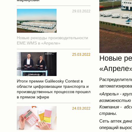
29.03.2022
Новые рекорды производительности
EME.WMS в «Апреле»
25.03.2022
Новые ре
«Апреле
Распределитель
Итоги премии Galileosky Contest в
автоматизирова
области цифровизации транспорта и
производственных процессов прошел
«Апрель» - круп
в прямом эфире
возможностью б
Компания -
абс
24.03.2022
страны.
Сеть аптек дин
операций вырос