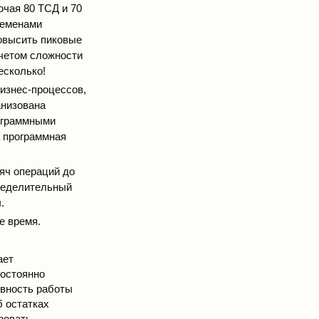
ючая 80 ТСД и 70
ременами
повысить пиковые
учетом сложности
есколько!
изнес-процессов,
анизована
рограммными
 программная
яч операций до
пределительный
.
е время.
ает
постоянно
вность работы
б остатках
ровать