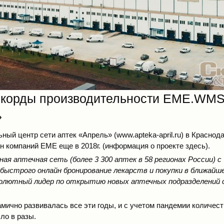
корды производительности EME.WMS
»
ный центр сети аптек «Апрель» (
www.apteka-april.ru
) в Краснод
н компаний ЕМЕ еще в 2018г. (информация о проекте
здесь
).
ная аптечная сеть (более 3 300 аптек в 58 регионах России) с
ыстрого онлайн бронирование лекарств и покупки в ближайш
олютный лидер по открытию новых аптечных подразделений с
амично развивалась все эти годы, и с учетом пандемии количес
ло в разы.