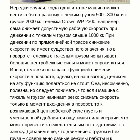
Нередки случаи, когда одна и та же машина может
вести себя по-разному с легким грузом 500...800 кг и с
грузом 2000 кг. Тележка Crown WP 2300, например,
сама снижает допустимую рабочую скорость при
движении с тяжелым грузом свыше 1000 кг. При
движении по прямолинейной трассе снижение
скорости не имеет существенного значения, но в
повороте тележка с тяжелым грузом испытывает
большие центробежные силы и может опрокинуться.
Иногда тележки оснащают функцией снижения
скорости в повороте, однако, на наш взгляд, целиком
на эту функцию полагаться не стоит. Она, несомненно,
полезна, но следует понимать, что если машина с
тяжелым грузом начинает резко снижать скорость
только в момент вхождения в поворот, то к
возникающей центробежной силе (пусть и
уменьшенной) добавится ощутимая сила инерции, что
может привести к нежелательным последствиям, т. е.
заносу. Добавим еще, что движение с грузом и без
груза – совершенно разные режимы работы и к