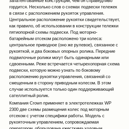
запатентованные конструкции, чем он справедливо
гордится. Несколько слов о схемах подвески тележек
в связи с расположением рукояток управления.
Центральное расположение рукоятки свидетельствует,
как правило, об использовании в конструкции тележки
пятиопорной схемы подвески. Под моторно-
батарейным отсеком расположено три колеса:
центральное приводное (оно же рулевое), связанное с
рукояткой, и два боковых опорных ролика. Передние
подвилочные ролики могут быть одинарными или
сдвоенными. Реже встречается четырехопорная схема
подвески, которую можно узнать по боковому
расположению рукоятки управления, связанной со
смещенным в сторону приводным колесом. В этом
случае используется только один поддерживающий
сателлитный ролик.
Компания Crown применяет в электротележках WP
2300 две схемы размещения колес под моторным
отсеком с учетом специфики работы. Модель с
рукояточным управлением, сопровождаемая
оператором, оборудована «жестким» ходовым