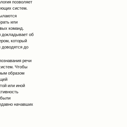
ология позволяет
ующих систем.
сылаются
брать или
овых команд.
и докладывает об
ером, который
 доводятся до
познавания речи
систем. Чтобы
ным образом
ющей
той или иной
ктивность
 были
недавно начавших