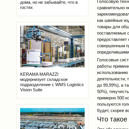
Голосовую техн
дома, но не забывайте, что в
гостях
сравнительно не
зарекомендовал
как швейные из
товары для общ
поставляемые с
предоставляет 
совершенным п
определившими 
Голосовые сист
работы примени
использованию 
KERAMA MARAZZI
деятельности, 
модернизует складское
подразделение с WMS Logistics
до 99,99%), а 
Vision Suite
50%), текучест
примерно 500 ко
пользуются гол
будет, скорее 
Что такое