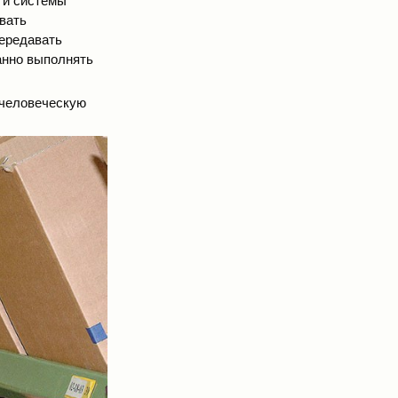
 и системы
вать
передавать
анно выполнять
 человеческую