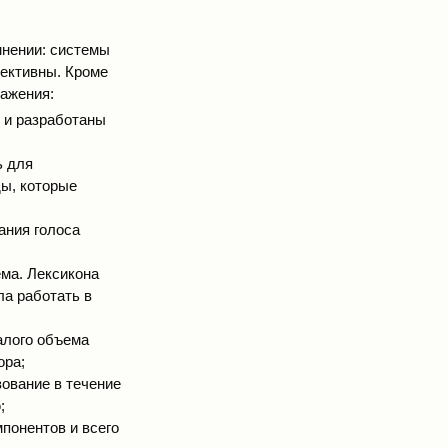
мнении: системы
фективны. Кроме
ражения:
 и разработаны
ь для
ы, которые
ания голоса
ма. Лексикона
ла работать в
алого объема
ора;
ование в течение
;
понентов и всего