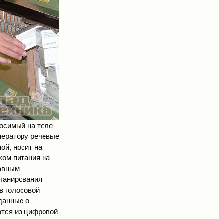
носимый на теле
ператору речевые
ой, носит на
ком питания на
лавным
планирования
в голосовой
данные о
ются из цифровой