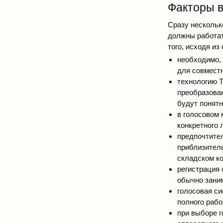
Факторы в
Сразу нескольк
должны работат
того, исходя и
необходимо,
для совместн
технологию T
преобразова
будут понятн
в голосовом 
конкретного 
предпочтите
приблизитель
складском к
регистрация 
обычно заним
голосовая си
полного рабо
при выборе г