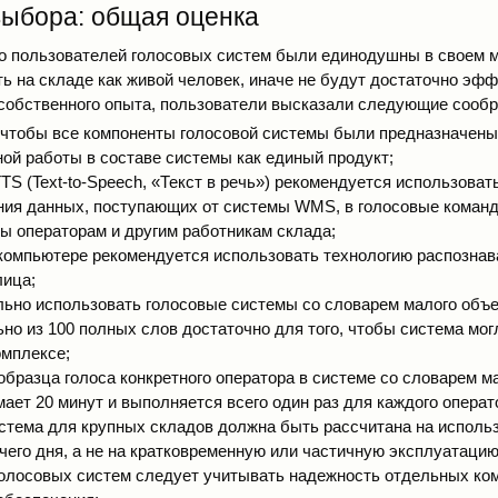
ыбора: общая оценка
о пользователей голосовых систем были единодушны в своем 
ь на складе как живой человек, иначе не будут достаточно эф
з собственного опыта, пользователи высказали следующие сооб
 чтобы все компоненты голосовой системы были предназначены
ой работы в составе системы как единый продукт;
TS (Text-to-Speech, «Текст в речь») рекомендуется использоват
ния данных, поступающих от системы WMS, в голосовые команд
ы операторам и другим работникам склада;
компьютере рекомендуется использовать технологию распознав
лица;
льно использовать голосовые системы со словарем малого объе
но из 100 полных слов достаточно для того, чтобы система мог
омплексе;
образца голоса конкретного оператора в системе со словарем м
ает 20 минут и выполняется всего один раз для каждого операт
стема для крупных складов должна быть рассчитана на использ
чего дня, а не на кратковременную или частичную эксплуатацию
олосовых систем следует учитывать надежность отдельных ком