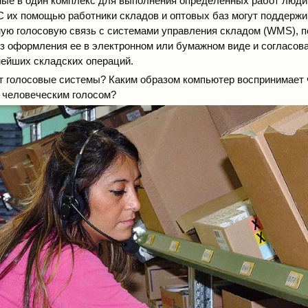
ые в один комплекс для выполнения определенных работ люди
С их помощью работники складов и оптовых баз могут поддержи
ую голосовую связь с системами управления складом (WMS), 
 оформления ее в электронном или бумажном виде и согласов
ейших складских операций.
т голосовые системы? Каким образом компьютер воспринимает
т человеческим голосом?