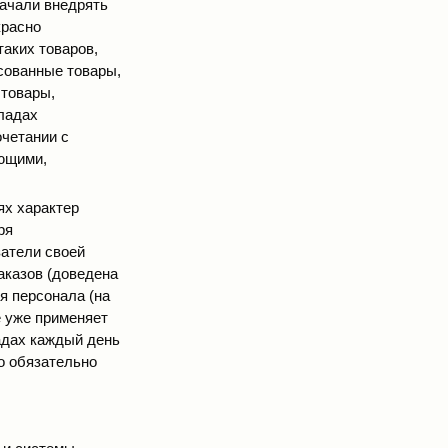
начали внедрять
красно
таких товаров,
сованные товары,
 товары,
ладах
очетании с
ющими,
ях характер
ря
атели своей
аказов (доведена
я персонала (на
е уже применяет
ладах каждый день
но обязательно