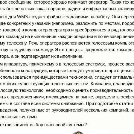
вое сообщение, которое хорошо понимает оператор. Такая техн
сь без печатных заказ-нарядов, радио- и инфракрасных сканир
чего дня WMS создает файлы с заданиями на работу. Они пере
иде конкретных указаний (например, разложить по местам, подо
с товаров) в компьютер оператора и преобразуются в ряд голос
т команды на выполнение каждой операции и по ее завершени
ому телефону. Речь оператора распознается голосовым компьют
тору следующую команду. Этот процесс продолжается: команды
тора, а он подтверждает их выполнение.
 аппаратуру, применяемую в голосовых системах, процесс рас
обенности конструкции, которые следует учитывать при оценке 
спользоваться преимуществами технологии, следует оптималь
з многих существующих голосовых систем. Компании, планиру
олосовую технологию, необходимо оценить производительность 
ить с предложениями, имеющимися на рынке, определить эффе
емы в составе всей системы снабжения. При подготовке статьи
ведения, полученные от руководителей нескольких компаний, 
олосовые системы.
пектов зависит выбор голосовой системы?