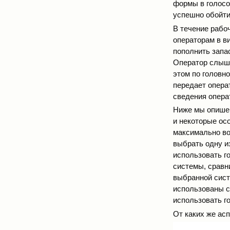
формы в голосо
успешно обойти
В течение рабо
операторам в в
пополнить запа
Оператор слыши
этом по головн
передает опера
сведения опера
Ниже мы опишем
и некоторые ос
максимально во
выбрать одну и
использовать г
системы, сравн
выбранной сист
использованы с
использовать г
От каких же ас