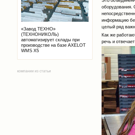
Это объединенн
оборудования. 
непосредственн
информацию без
целый ряд важн
«Завод ТЕХНО»
(ТЕХНОНИКОЛЬ)
Как же работаю
автоматизирует склады при
речь и отвечае
производстве на базе AXELOT
WMS X5
компании из статьи