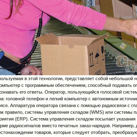
пользуемая в этой технологии, представляет собой небольшой 
омпьютер с программным обеспечением, способный подавать о
ознавать его ответы. Оператор, пользующийся голосовой систем
ра: головной телефон и легкий компьютер с автономным источни
ясе. Аппаратура оператора связана с помощью радиосвязи с г
ак правило, системы управления складом (WMS) или системы 
риятия (ERP). Система управления складом посылает указания 
рме радиосигналов вместо печатных заказ-нарядов. Например, 
естонахождении товаров, которые следует отобрать, преобразу