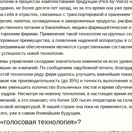
ологию в процессах комплектования продукции (Pick-by-Voice) 
давно, не более десяти лет назад, но за это время она уже пре
а себя в отраслях, связанных с транспортировкой и хранением 
делия, напитки, охлажденные и замороженные продукты, расфа
ественного питания и бакалейные, медико-фармацевтические и
торонним фирмам. Применение такой технологии на крупных ск
огромные преимущества, а появление надежной аппаратуры в с
рограммным обеспечением являются существенными составля
успешность новой технологии.
емы управления складами значительно изменили на всех уровн
вших их компаний. По сообщениям зарубежной печати, благода
этой технологии ряду фирм удалось улучшить важнейшие показ
такие как производительность (до 35%) и точность выполнения з
также уменьшить количество больничных листов и время обучени
ь кадров. Несмотря на новизну технологии, в настоящее время е
мпаний, а это означает, что более 100 тысяч операторов на ск
осовой аппаратурой. В нашей стране она пока не применяется, 
всего, уже в самом ближайшем будущем.
 «голосовая технология»?