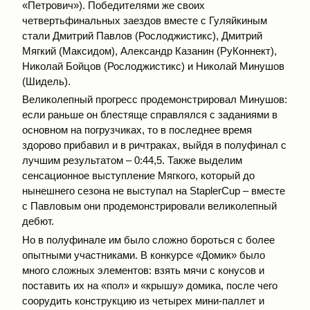
«Петрович»). Победителями же своих
четвертьфинальных заездов вместе с Гуляйкиным
стали Дмитрий Павлов (Рослоджистикс), Дмитрий
Мягкий (Максидом), Александр Казанин (РуКоннект),
Николай Бойцов (Рослоджистикс) и Николай Минушов
(Шидель).
Великолепный прогресс продемонстрировал Минушов:
если раньше он блестяще справлялся с заданиями в
основном на погрузчиках, то в последнее время
здорово прибавил и в ричтраках, выйдя в полуфинал с
лучшим результатом – 0:44,5. Также выделим
сенсационное выступление Мягкого, который до
нынешнего сезона не выступал на StaplerCup – вместе
с Павловым они продемонстрировали великолепный
дебют.
Но в полуфинале им было сложно бороться с более
опытными участниками. В конкурсе «Домик» было
много сложных элементов: взять мячи с конусов и
поставить их на «пол» и «крышу» домика, после чего
соорудить конструкцию из четырех мини-паллет и