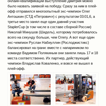
онлайн-квалификации выступление Дмитрия можно
было назвать заявкой на победу. Сразу за ним в плей-
офф отправился многоопытный экс-чемпион Олег
Антошкин (СТД «Петрович») с результатом 03:01,6, а
третье место занял еще один давний участник
StaplerCup (в том числе в составе сборной России)
Николай Минушов (Шидель), которому потребовалось
всего на секунду больше, чем Олегу. А вот еще один
экс-чемпион Руслан Набиуллин (Рослоджистикс)
балансировал на грани: вместе с напариником по
команде Вадимом Полякиным они заняли лишь 17 и 18
места соответственно. Их партнер, действующий
чемпион Владислав Коваленко, и вовсе не вышел в
плей-офф.