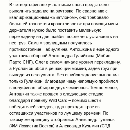
В четвертьфинале участникам снова предстояло
выполнить задание на ричтраке. По сравнению с
квалификационным «Биатлоном», оно требовало
большей точности и кропотливости: при помощи мини-
держателя нужно было поставить маленькую
перекладину на две шайбы, после чего установить на
нее груз. Самым зрелищным получилось
противостояние Набиуллина, Антошкина и еще одного
участника сборной Александра Гуляйкина (Мобис
Партс СНГ). Олег в самом начале уронил перекладину,
а Руслан ошибся в решающий момент, задев груз при
выводе из него ухвата. Без ошибок задание выполнил
только Гуляйкин, благодаря чему напрямую пробился
в полуфинал, обыграв двух чемпионов. Тем не менее,
Антошкин также прошел в следующую стадию
благодаря правилу Wild Card – помимо шести
победителей заездов, туда проходят трое из
оставшихся участников по лучшему времени. По
такому же принципу отобрались Александр Гудинов
(ФМ Ложистик Восток) и Александр Кузьмин (СТД