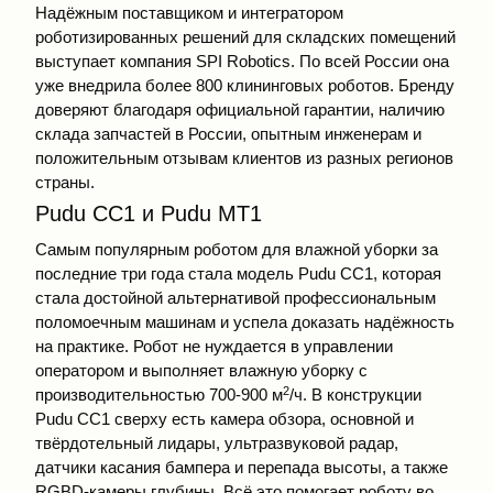
Надёжным поставщиком и интегратором
роботизированных решений для складских помещений
выступает компания SPI Robotics. По всей России она
уже внедрила более 800 клининговых роботов. Бренду
доверяют благодаря официальной гарантии, наличию
склада запчастей в России, опытным инженерам и
положительным отзывам клиентов из разных регионов
страны.
Pudu СС1 и Pudu МТ1
Самым популярным роботом для влажной уборки за
последние три года стала модель Pudu СС1, которая
стала достойной альтернативой профессиональным
поломоечным машинам и успела доказать надёжность
на практике. Робот не нуждается в управлении
оператором и выполняет влажную уборку с
2
производительностью 700-900 м
/ч. В конструкции
Pudu CC1 сверху есть камера обзора, основной и
твёрдотельный лидары, ультразвуковой радар,
датчики касания бампера и перепада высоты, а также
RGBD-камеры глубины. Всё это помогает роботу во