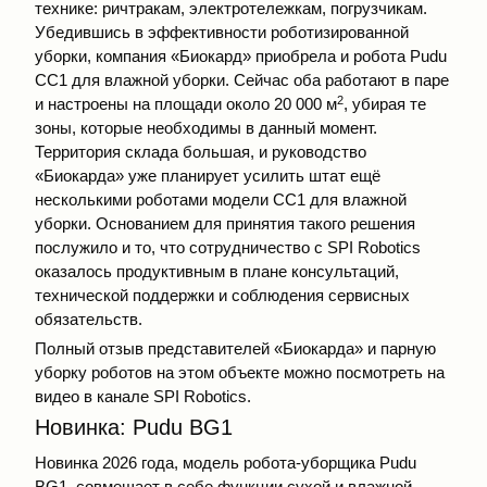
технике: ричтракам, электротележкам, погрузчикам.
Убедившись в эффективности роботизированной
уборки, компания «Биокард» приобрела и робота Pudu
СС1 для влажной уборки. Сейчас оба работают в паре
2
и настроены на площади около 20 000 м
, убирая те
зоны, которые необходимы в данный момент.
Территория склада большая, и руководство
«Биокарда» уже планирует усилить штат ещё
несколькими роботами модели СС1 для влажной
уборки. Основанием для принятия такого решения
послужило и то, что сотрудничество с SPI Robotics
оказалось продуктивным в плане консультаций,
технической поддержки и соблюдения сервисных
обязательств.
Полный отзыв представителей «Биокарда» и парную
уборку роботов на этом объекте можно посмотреть на
видео в канале SPI Robotics.
Новинка: Pudu BG1
Новинка 2026 года, модель робота-уборщика Pudu
BG1, совмещает в себе функции сухой и влажной