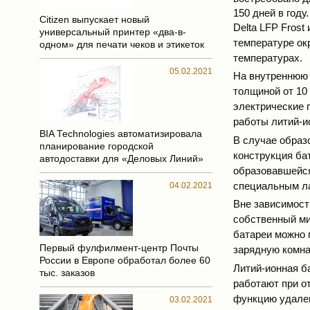
150 дней в году.
Citizen выпускает новый
Delta LFP Frost
универсальный принтер «два-в-
температуре ок
одном» для печати чеков и этикеток
температурах.
05.02.2021
На внутреннюю 
толщиной от 10
электрические 
работы литий-и
BIA Technologies автоматизировала
В случае образ
планирование городской
конструкция ба
автодоставки для «Деловых Линий»
образовавшейся
специальным ла
04.02.2021
Вне зависимост
собственный мик
батареи можно 
Первый фулфилмент-центр Почты
зарядную комна
России в Европе обработал более 60
Литий-ионная б
тыс. заказов
работают при о
функцию удален
03.02.2021