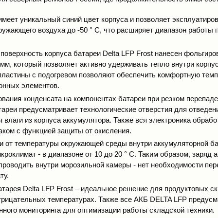
 имеет уникальный синий цвет корпуса и позволяет эксплуатиров
ружающего воздуха до -50 ° С, что расширяет диапазон работы 
поверхность корпуса батареи Delta LFP Frost нанесен фольгир
 мм, который позволяет активно удерживать тепло внутри корпус
пластины с подогревом позволяют обеспечить комфортную темп
онных элементов.
ования конденсата на компонентах батареи при резком перепад
тареи предусматривает технологические отверстия для отведен
 влаги из корпуса аккумулятора. Также вся электроника обрабо
ком с функцией защиты от окисления.
и от температуры окружающей среды внутри аккумуляторной ба
роклимат - в диапазоне от 10 до 20 ° С. Таким образом, заряд
проводить внутри морозильной камеры - нет необходимости пере
ту.
атарея Delta LFP Frost – идеальное решение для продуктовых с
трицательных температурах. Также все АКБ DELTA LFP предус
ного мониторинга для оптимизации работы складской техники.