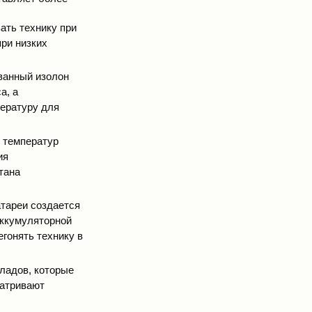
ать технику при
при низких
ованный изолон
а, а
ературу для
е температур
ия
тана
тареи создается
 аккумуляторной
гонять технику в
кладов, которые
матривают