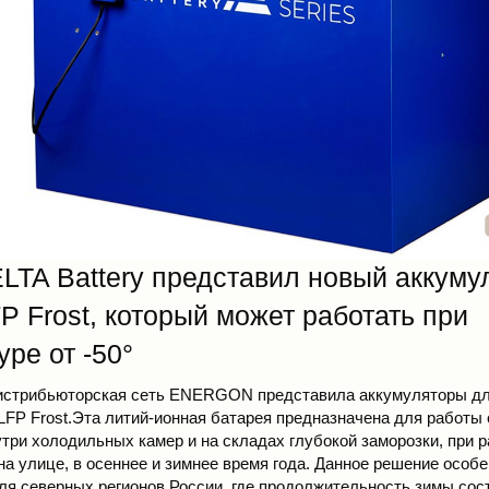
LTA Battery представил новый аккуму
P Frost, который может работать при
ре от -50°
истрибьюторская сеть
ENERGON
представила аккумуляторы дл
 LFP Frost.Эта литий-ионная батарея предназначена для работы
три холодильных камер и на складах глубокой заморозки, при р
а улице, в осеннее и зимнее время года. Данное решение особ
ля северных регионов России, где продолжительность зимы сос