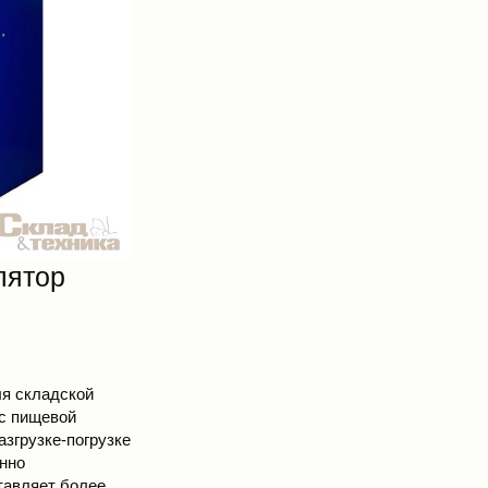
лятор
я складской
 с пищевой
азгрузке-погрузке
енно
тавляет более