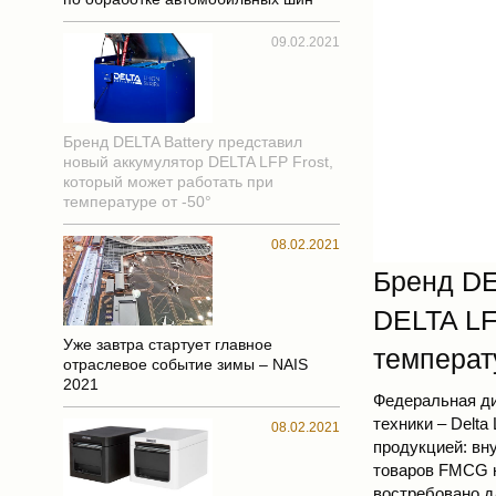
09.02.2021
Бренд DELTA Battery представил
новый аккумулятор DELTA LFP Frost,
который может работать при
температуре от -50°
08.02.2021
Бренд DE
DELTA LF
Уже завтра стартует главное
температу
отраслевое событие зимы – NAIS
2021
Федеральная д
техники – Delta
08.02.2021
продукцией: вну
товаров FMCG н
востребовано д