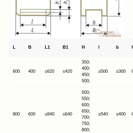
L
B
L1
В1
H
l
b
350;
400;
600
400
≤620
≤420
≥500
≥300
450;
500;
500;
550;
600;
650;
800
600
≤840
≤640
≥540
≥400
700;
750;
800;