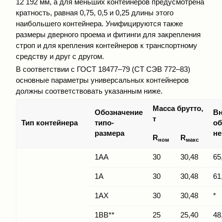
12 192 мм, а для меньших контейнеров предусмотрена
кратность, равная 0,75, 0,5 и 0,25 длины этого
наибольшего контейнера. Унифицируются также
размеры дверного проема и фитинги для закрепления
строп и для крепления контейнеров к транспортному
средству и друг с другом.
В соответствии с ГОСТ 18477–79 (СТ СЭВ 772–83)
основные параметры универсальных контейнеров
должны соответствовать указанным ниже.
Масса брутто,
Обозначение
Вн
т
Тип контейнера
типо-
об
размера
не
R
R
ном
макс
1АА
30
30,48
65
1А
30
30,48
61
1АХ
30
30,48
*
1ВВ**
25
25,40
48