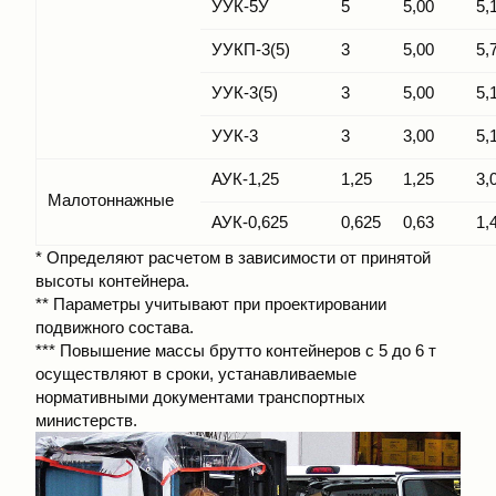
УУК-5У
5
5,00
5,
УУКП-3(5)
3
5,00
5,
УУК-3(5)
3
5,00
5,
УУК-3
3
3,00
5,
АУК-1,25
1,25
1,25
3,
Малотоннажные
АУК-0,625
0,625
0,63
1,
* Определяют расчетом в зависимости от принятой
высоты контейнера.
** Параметры учитывают при проектировании
подвижного состава.
*** Повышение массы брутто контейнеров с 5 до 6 т
осуществляют в сроки, устанавливаемые
нормативными документами транспортных
министерств.