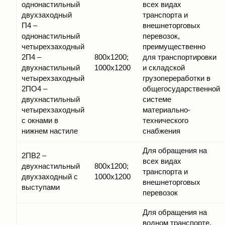
однонастильный
всех видах
двухзаходный
транспорта и
П4 –
внешнеторговых
однонастильный
перевозок,
четырехзаходный
преимущественно
2П4 –
800х1200;
для транспортировки
двухнастильный
1000х1200
и складской
четырехзаходный
грузопереработки в
2ПО4 –
общегосударственной
двухнастильный
системе
четырехзаходный
материально-
с окнами в
технического
нижнем настиле
снабжения
Для обращения на
2ПВ2 –
всех видах
двухнастильный
800х1200;
транспорта и
двухзаходный с
1000х1200
внешнеторговых
выступами
перевозок
Для обращения на
водном транспорте,