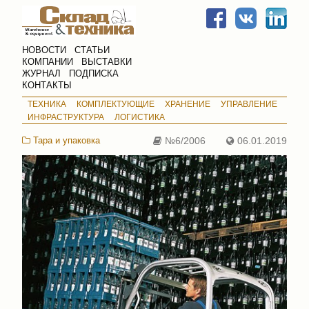
НОВОСТИ
СТАТЬИ
КОМПАНИИ
ВЫСТАВКИ
ЖУРНАЛ
ПОДПИСКА
КОНТАКТЫ
ТЕХНИКА
КОМПЛЕКТУЮЩИЕ
ХРАНЕНИЕ
УПРАВЛЕНИЕ
ИНФРАСТРУКТУРА
ЛОГИСТИКА
Тара и упаковка
№6/2006
06.01.2019