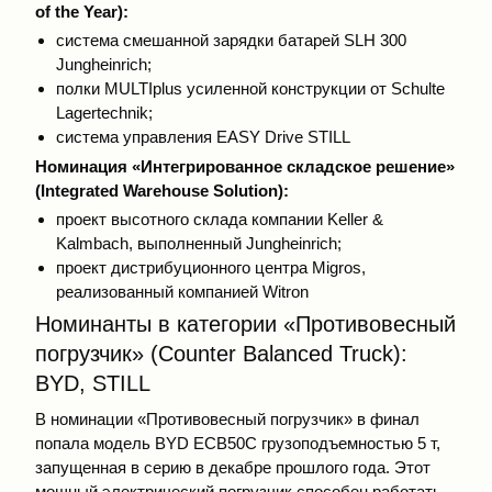
of the Year):
cистема смешанной зарядки батарей SLH 300
Jungheinrich;
полки MULTIplus усиленной конструкции от Schulte
Lagertechnik;
система управления EASY Drive STILL
Номинация «Интегрированное складское решение»
(Integrated Warehouse Solution):
проект высотного склада компании Keller &
Kalmbach, выполненный Jungheinrich;
проект дистрибуционного центра Migros,
реализованный компанией Witron
Номинанты в категории «Противовесный
погрузчик» (Counter Balanced Truck):
BYD, STILL
В номинации «Противовесный погрузчик» в финал
попала модель BYD ECB50C грузоподъемностью 5 т,
запущенная в серию в декабре прошлого года. Этот
мощный электрический погрузчик способен работать