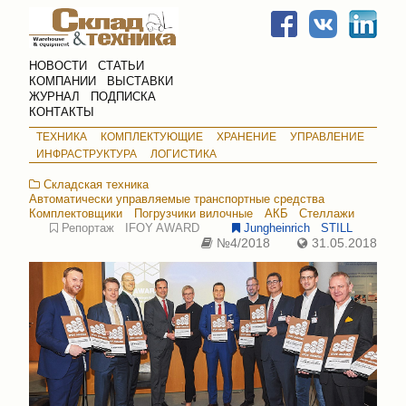
НОВОСТИ
СТАТЬИ
КОМПАНИИ
ВЫСТАВКИ
ЖУРНАЛ
ПОДПИСКА
КОНТАКТЫ
ТЕХНИКА
КОМПЛЕКТУЮЩИЕ
ХРАНЕНИЕ
УПРАВЛЕНИЕ
ИНФРАСТРУКТУРА
ЛОГИСТИКА
Складская техника
Автоматически управляемые транспортные средства
Комплектовщики
Погрузчики вилочные
АКБ
Стеллажи
Репортаж
IFOY AWARD
Jungheinrich
STILL
№4/2018
31.05.2018