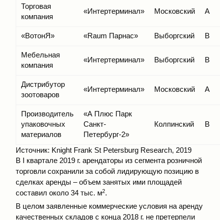
Торговая
«Интертерминал»
Московский
A
компания
«ВотонЯ»
«Raum Парнас»
Выборгский
B
Мебельная
«Интертерминал»
Выборгский
B
компания
Дистрибутор
«Интертерминал»
Московский
A
зоотоваров
Производитель
«А Плюс Парк
упаковочных
Санкт-
Колпинский
B
материалов
Петербург-2»
Источник: Knight Frank St Petersburg Research, 2019
В I квартале 2019 г. арендаторы из сегмента розничной
торговли сохранили за собой лидирующую позицию в
сделках аренды – объем занятых ими площадей
2
составил около 34 тыс. м
.
В целом заявленные коммерческие условия на аренду
качественных складов с конца 2018 г. не претерпели