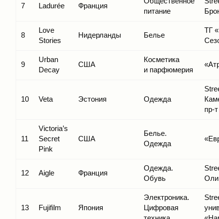
Общественное
Stree
7
Ladurée
Франция
питание
Бро
Love
ТГ 
8
Нидерланды
Белье
Stories
Сезо
Urban
Косметика
9
США
«Ат
Decay
и парфюмерия
Stree
10
Veta
Эстония
Одежда
Кам
пр-т
Victoria’s
Белье.
11
Secret
США
«Ев
Одежда
Pink
Одежда.
Stree
12
Aigle
Франция
Обувь
Оли
Электроника.
Stree
13
Fujifilm
Япония
Цифровая
уни
техника
«На