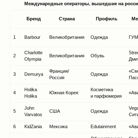
Международные операторы, вышедшие на российск
Бренд
Страна
Профиль
Ме
1
Barbour
Великобритания
Одежда
ГУ
Charlotte
Stree
2
Великобритания
Обувь
Olympia
Дми
Франция/
«См
3
Demurya
Одежда
Россия
Пас
Holika
Косметика
4
Южная Корея
«Ав
Holika
и парфюмерия
John
Vega
5
США
Одежда
Varvatos
Сит
6
KidZania
Мексика
Edutainment
«Ав