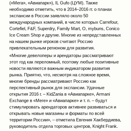
(«Мега», «Авиапарк»), IL Gufo (ЦУМ). Также
необходимо отметить, что в 2014–2016 гг. о планах
экспансии в России заявляло около 50
международных компаний, в числе которых Carrefour,
Cortefiel, F&F, Superdry, Family Mart, O, mybuns, Сonico
Ice Cream Shop и другие. Многие из непредставленных
на нашем рынке игроков считают Россию
привлекательным регионом для развития.
«Многие девелоперы и арендаторы рассматривают
этот год как переломный, поэтому любые позитивные
новости являются важным индикатором развития
рынка. Приятно, что, несмотря на сложное время,
многие бренды рассматривают Россию как
перспективный рынок для экспансии. Удачные
открытия 2016 г. – KidZania в «Авиапарке», Armani
Exchange в «Меге» и «Авиапарке» и т. п. – будут
стимулировать арендаторов активнее развиваться и
открывать новые магазины и форматы по всей
территории России», – отметила Евгения Хакбердиева,
руководитель отдела торговых центров, Knight Frank.