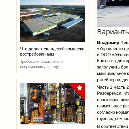
Варианты
Владимир Пен
«Управление ц
Что делает складской комплекс
востребованным
и ООО «А+логи
Как на стадии п
Требования заказчиков к
заполучить бол
современному складу
максимальное к
ритейлеров, ди
Часть 1
Часть 2
Разберемся, чт
проектировщики,
наименьшее рас
согласно норма
грузоподъемност
В соответствии