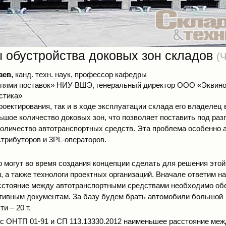
 обустройства доковых зон складов
(Ч
зев,
канд. техн. наук, профессор кафедры
епями поставок» НИУ ВШЭ, генеральный директор ООО «Эквино
стика»
роектирования, так и в ходе эксплуатации склада его владелец 
ьшое количество доковых зон, что позволяет поставить под разг
оличество автотранспортных средств. Эта проблема особенно 
стрибуторов и 3PL-операторов.
о могут во время создания концепции сделать для решения этой
 а также технологи проектных организаций. Вначале ответим на
стояние между автотранспортными средствами необходимо об
тивным документам. За базу будем брать автомобили большой
и – 20 т.
 с ОНТП 01-91 и СП 113.13330.2012 наименьшее расстояние ме