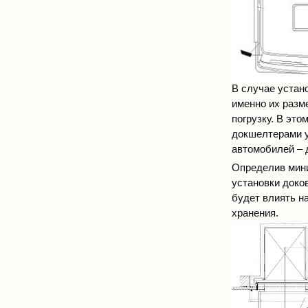
В случае устан
именно их разм
погрузку. В эт
докшелтерами у
автомобилей – д
Определив мини
установки доков
будет влиять на
хранения.