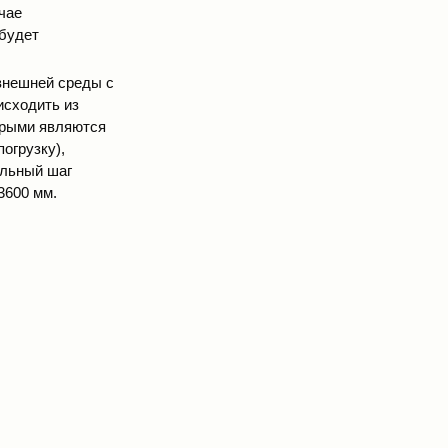
чае
 будет
внешней среды с
исходить из
орыми являются
огрузку),
альный шаг
3600 мм.