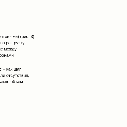
чтовыми) (рис. 3)
на разгрузку-
ие между
оронами
 – как шаг
или отсутствия,
 также объем