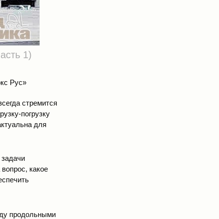
асть 1)
кс Рус»
всегда стремится
рузку-погрузку
актуальна для
 задачи
 вопрос, какое
еспечить
жду продольными