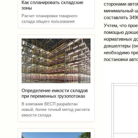
Как спланировать складские
сторонами автом
зоны
минимальный ша
Расчет планировки товарного
составлять 349
склада общего пользования
Учтем, что про
помощью докшел
нормативных до
докшелтеры (он
необходимо пре
постановки авт
Определение емкости складов
при переменных грузопотоках
В компании ВЕСП разработан
новый, более точный метод расчета
емкости склада