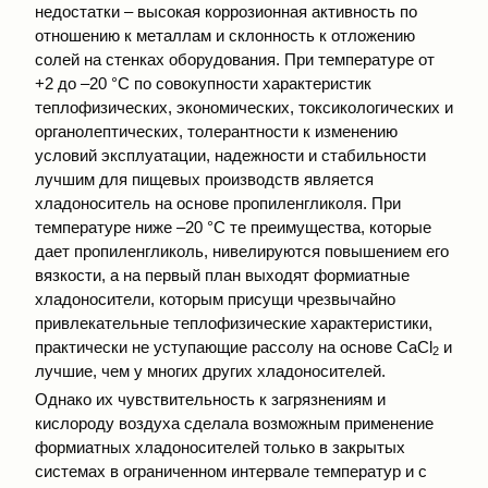
недостатки – высокая коррозионная активность по
отношению к металлам и склонность к отложению
солей на стенках оборудования. При температуре от
+2 до –20 °С по совокупности характеристик
теплофизических, экономических, токсикологических и
органолептических, толерантности к изменению
условий эксплуатации, надежности и стабильности
лучшим для пищевых производств является
хладоноситель на основе пропиленгликоля. При
температуре ниже –20 °С те преимущества, которые
дает пропиленгликоль, нивелируются повышением его
вязкости, а на первый план выходят формиатные
хладоносители, которым присущи чрезвычайно
привлекательные теплофизические характеристики,
практически не уступающие рассолу на основе CaCl
и
2
лучшие, чем у многих других хладоносителей.
Однако их чувствительность к загрязнениям и
кислороду воздуха сделала возможным применение
формиатных хладоносителей только в закрытых
системах в ограниченном интервале температур и с