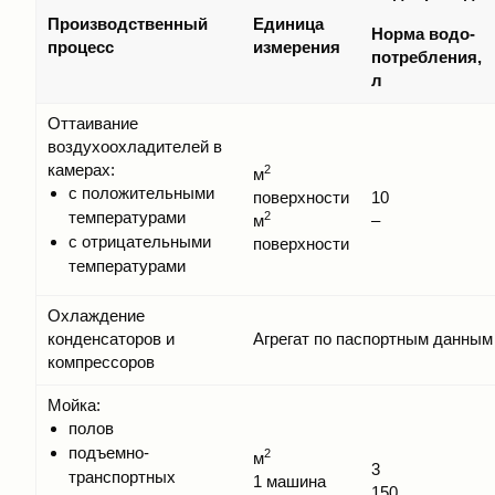
Производственный
Единица
Норма водо­
процесс
измерения
потребления,
л
Оттаивание
воздухоохладителей в
камерах:
2
м
с положительными
поверхности
10
температурами
2
м
–
с отрицательными
поверхности
температурами
Охлаждение
конденсаторов и
Агрегат по паспортным данным
компрессоров
Мойка:
полов
подъемно-
2
м
3
транспортных
1 машина
150