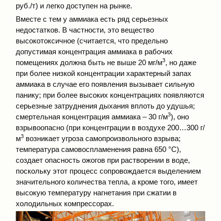
руб./т) и легко доступен на рынке.
Вместе с тем у аммиака есть ряд серьезных
недостатков. В частности, это вещество
высокотоксичное (считается, что предельно
допустимая концентрация аммиака в рабочих
3
помещениях должна быть не выше 20 мг/м
, но даже
при более низкой концентрации характерный запах
аммиака в случае его появления вызывает сильную
панику; при более высоких концентрациях появляются
серьезные затруднения дыхания вплоть до удушья;
3
смертельная концентрация аммиака – 30 г/м
), оно
взрывоопасно (при концентрации в воздухе 200…300 г/
3
м
возникает угроза самопроизвольного взрыва;
температура самовоспламенения равна 650 °С),
создает опасность ожогов при растворении в воде,
поскольку этот процесс сопровождается выделением
значительного количества тепла, а кроме того, имеет
высокую температуру нагнетания при сжатии в
холодильных компрессорах.