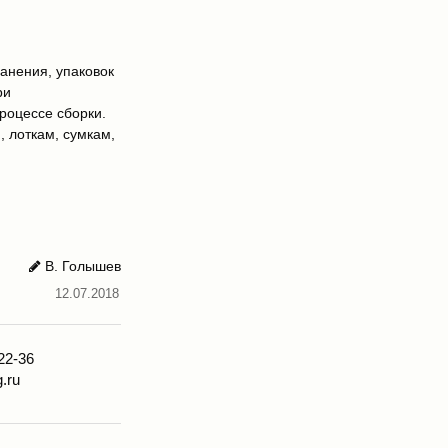
анения, упаковок
ри
роцессе сборки.
 лоткам, сумкам,
В. Голышев
12.07.2018
22-36
.ru