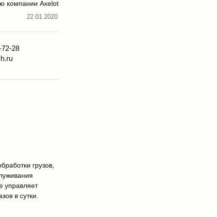
ю компании Axelot
22.01.2020
-72-28
h.ru
бработки грузов,
служивания
е управляет
зов в сутки.