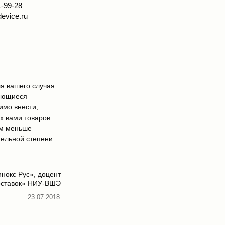
1-99-28
evice.ru
я вашего случая
меющиеся
имо внести,
х вами товаров.
ем меньше
тельной степени
нокс Рус», доцент
оставок» НИУ-ВШЭ
23.07.2018