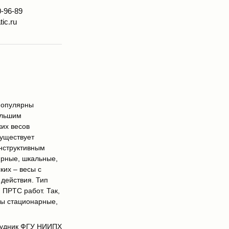
0-96-89
ic.ru
 популярны
ольшим
ких весов
Существует
нструктивным
ирные, шкальные,
ких – весы с
 действия. Тип
 ПPTC работ. Так,
сы стационарные,
трудник ФГУ НИИПХ