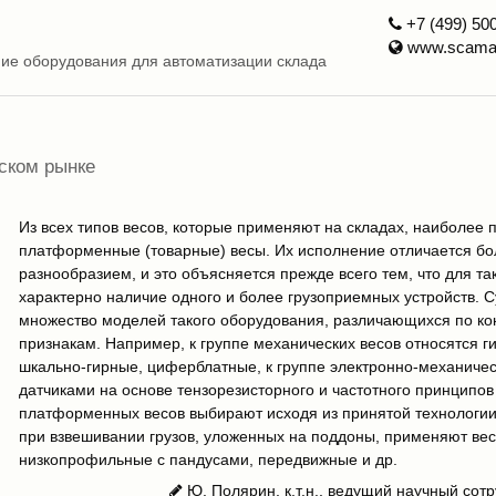
+7 (499) 50
www.scamat
ние оборудования для автоматизации склада
ском рынке
Из всех типов весов, которые применяют на складах, наиболее
платформенные (товарные) весы. Их исполнение отличается б
разнообразием, и это объясняется прежде всего тем, что для та
характерно наличие одного и более грузоприемных устройств. 
множество моделей такого оборудования, различающихся по ко
признакам. Например, к группе механических весов относятся г
шкально-гирные, циферблатные, к группе электронно-механичес
датчиками на основе тензорезисторного и частотного принципов
платформенных весов выбирают исходя из принятой технологии
при взвешивании грузов, уложенных на поддоны, применяют ве
низкопрофильные с пандусами, передвижные и др.
Ю. Полярин, к.т.н., ведущий научный со