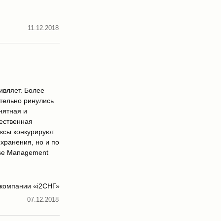
11.12.2018
ивляет. Более
ительно ринулись
нятная и
чественная
ексы конкурируют
хранения, но и по
se Management
 компании «i2СНГ»
07.12.2018