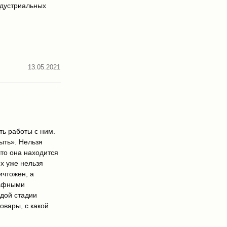
ндустриальных
13.05.2021
ть работы с ним.
ыть». Нельзя
что она находится
ях уже нельзя
ичтожен, а
рафными
ждой стадии
овары, с какой