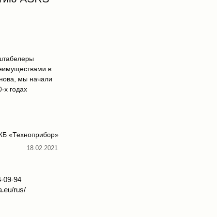
-штабелеры
реимуществами в
нова, мы начали
-х годах
КБ «Техноприбор»
18.02.2021
4-09-94
.eu/rus/