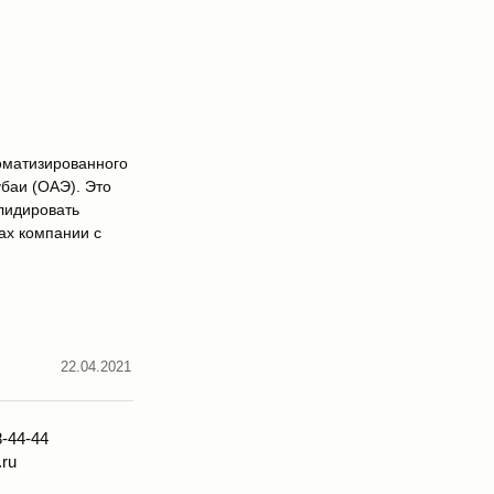
оматизированного
баи (ОАЭ). Это
лидировать
ах компании с
22.04.2021
8-44-44
.ru