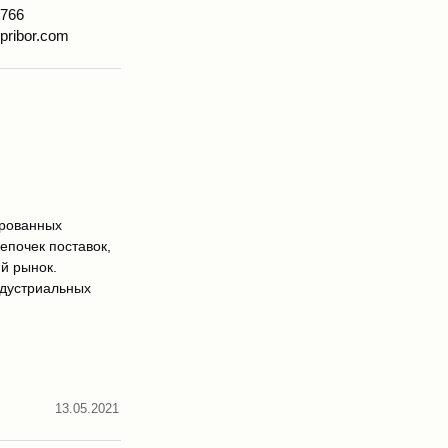
7766
pribor.com
ированных
епочек поставок,
й рынок.
ндустриальных
13.05.2021