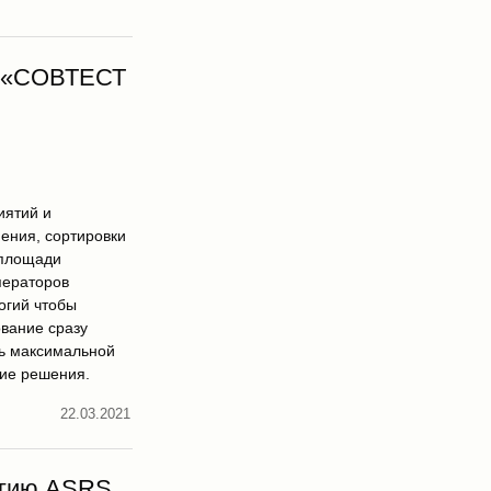
О «СОВТЕСТ
иятий и
ения, сортировки
 площади
ператоров
огий чтобы
ование сразу
чь максимальной
кие решения.
22.03.2021
огию ASRS