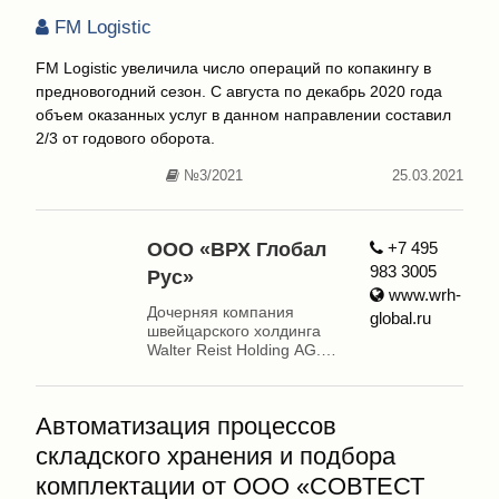
FM Logistic
FM Logistic увеличила число операций по копакингу в
предновогодний сезон. С августа по декабрь 2020 года
объем оказанных услуг в данном направлении составил
2/3 от годового оборота.
№3/2021
25.03.2021
ООО «ВРХ Глобал
+7 495
983 3005
Рус»
www.wrh-
Дочерняя компания
global.ru
швейцарского холдинга
Walter Reist Holding AG.
Основное направление
деятельности компании –
автоматизация
Автоматизация процессов
производственных
процессов в различных
складского хранения и подбора
отраслях
комплектации от ООО «СОВТЕСТ
промышленности.