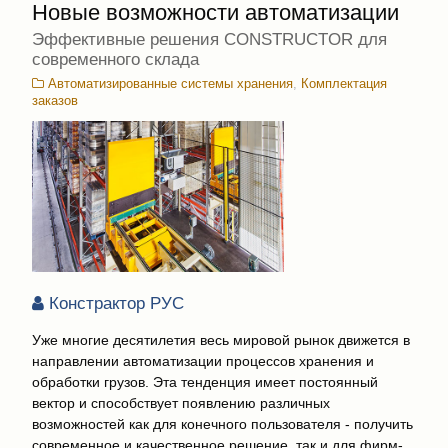
Новые возможности автоматизации
комбикормов, до
производства мясной
Эффективные решения CONSTRUCTOR для
продукции
современного склада
Автоматизированные системы хранения
,
Комплектация
заказов
Констрактор РУС
Уже многие десятилетия весь мировой рынок движется в
направлении автоматизации процессов хранения и
обработки грузов. Эта тенденция имеет постоянный
вектор и способствует появлению различных
возможностей как для конечного пользователя - получить
современное и качественное решение, так и для фирм-